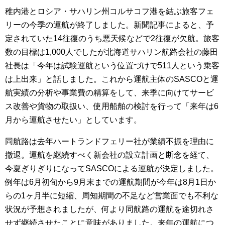
稚内港とロシア・サハリン州コルサコフ港を結ぶ旅客フェ
リーの今季の運航が終了しました。新聞記事によると、予
定されていた14往復のうち悪天候などで2往復が欠航。旅客
数の目標は1,000人でしたが北海道サハリン航路会社の藤田
社長は「今年は試験運航という位置づけで511人という乗客
は上出来」と話しました。これから運航主体のSASCOと運
航実績の分析や事業費の精算をして、来季に向けてサービ
ス改善や貨物の取扱い、使用船舶の検討を行って「来年は6
月から運航させたい」としています。
同航路は去年ハートランドフェリー社が業績不振を理由に
撤退。運航を継続すべく新会社の設立計画と断念を経て、
今夏ぎりぎりになってSASCOによる運航が決定しました。
例年は6月初旬から9月末までの運航期間が今年は8月1日か
らの1ヶ月半に短縮、周知期間の不足など営業面でも不利な
状況が予想されましたが、何より同航路の運航を途切れさ
せず継続させたことに意味がありました。来年の運航につ