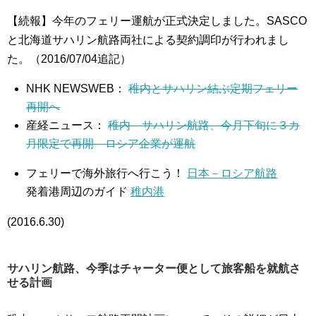
【続報】今年のフェリー運航が正式決定しました。SASCO
と北海道サハリン航路両社による契約調印が行われまし
た。（2016/07/04追記）
NHK NEWSWEB：
稚内とサハリン結ぶ定期フェリー
再開へ
産経ニュース：
稚内－サハリン航路、今月下旬に３カ
月限定で再開 ロシア企業が運航
フェリーで海外旅行へ行こう！
日本－ロシア航路
発着港周辺のガイド
稚内港
(2016.6.30)
サハリン航路、今季はチャーター便として旅客船を就航さ
せる計画