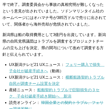
半で終了。調査委員会から事故の真相究明が難しくなった
という意見が出されていました。ソドンマリンタイム社の
ホームページにはオハマナ号が385万ドルで売りに出されて
いて、関係者から海外売却が危惧されていました。
新潟県は船の取得費用として3億円を出資しています。新潟
県の自民党県議団はトラブルを調査するプロジェクトチー
ムの立ち上げを決定、県の関与について改めて調査する方
針と伝えられています。
UX新潟テレビ21 UXニュース：
フェリー購入で損失
子会社が破産手続きへ
（動画）
UX新潟テレビ21 UXニュース：
横断航路契約トラブル
自民が調査チーム設置を決定
産経ニュース：
船舶契約トラブルで巨額損失の３セ
ク、子会社破産手続き開始へ 新潟
読売オンライン：
韓国企業との契約トラブル、フェリ
ー調達困難に