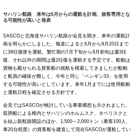
サハリン航路 来年は6月からの運航を計画、旅客専用とな
る可能性が高いと発表
SASCOと北海道サハリン航路が会見を開き、来年の運航計
画を明らかにしました。報道によると6月から9月20日まで
に38往復便を運航。繁忙期の7月下旬から9月初旬は週3往
復、それ以外の期間は週2往復を運航する予定です。船舶は
貨物も載せられる貨客船の就航を模索してきましたが船舶
と船員の確保が難しく、今年と同じ「ペンギン33」を使用
する可能性が高いとしています。来年1月までには使用船舶
と運航日程を確定させる方針です。
会見ではSASCOが検討している事業構想も示されました。
双胴船による稚内とサハリンのホルムスク、ネベリスクと
を結ぶ新航路開設のほか、1,500～2,000トン（乗客100人、
車20台程度）の貨客船を建造して現在SASCOが運航してい