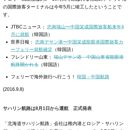
の国際旅客ターミナルは今年5月に竣工したということで
す。
JTBCニュース：
忠南瑞山〜中国栄成国際旅客船来年4
月に就航
（韓国語）
世界日報：
忠南デサン港〜中国栄成龍眼港国際旅客カ
ーフェリー就航確定
（韓国語）
フレンドリー山東：
瑞山デサン港 – 中国山東省龍眼港
航路開かれる
（韓国語）
フェリーで海外旅行へ行こう！
韓国－中国航路
(2016.9.8)
サハリン航路は8月1日から運航 正式発表
「北海道サハリン航路」会社は稚内港とロシア・サハリン