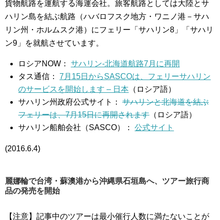
貨物航路を運航する海運会社。旅客航路としては大陸とサ
ハリン島を結ぶ航路（ハバロフスク地方・ワニノ港－サハ
リン州・ホルムスク港）にフェリー「サハリン8」「サハリ
ン9」を就航させています。
ロシアNOW：
サハリン-北海道航路7月に再開
タス通信：
7月15日からSASCOは、フェリーサハリン
のサービスを開始します – 日本
（ロシア語）
サハリン州政府公式サイト：
サハリンと北海道を結ぶ
フェリーは、7月15日に再開されます
（ロシア語）
サハリン船舶会社（SASCO）：
公式サイト
(2016.6.4)
麗娜輪で台湾・蘇澳港から沖縄県石垣島へ、ツアー旅行商
品の発売を開始
【注意】記事中のツアーは最小催行人数に満たないことが