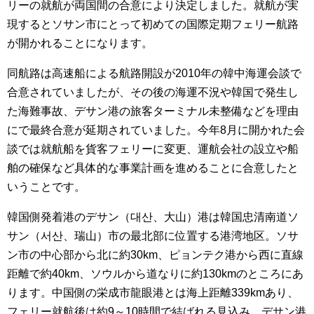
リーの就航が両国間の合意により決定しました。就航が実
現するとソサン市にとって初めての国際定期フェリー航路
が開かれることになります。
同航路は高速船による航路開設が2010年の韓中海運会談で
合意されていましたが、その後の海運不況や韓国で発生し
た海難事故、デサン港の旅客ターミナル未整備などを理由
にで最終合意が延期されていました。今年8月に開かれた会
談では就航船を貨客フェリーに変更、運航会社の設立や船
舶の確保など具体的な事業計画を進めることに合意したと
いうことです。
韓国側発着港のデサン（대산、大山）港は韓国忠清南道ソ
サン（서산、瑞山）市の最北部に位置する港湾地区。ソサ
ン市の中心部から北に約30km、ピョンテク港から西に直線
距離で約40km、ソウルから道なりに約130kmのところにあ
ります。中国側の栄成市龍眼港とは海上距離339kmあり、
フェリー就航後は約9～10時間で結ばれる見込み。デサン港