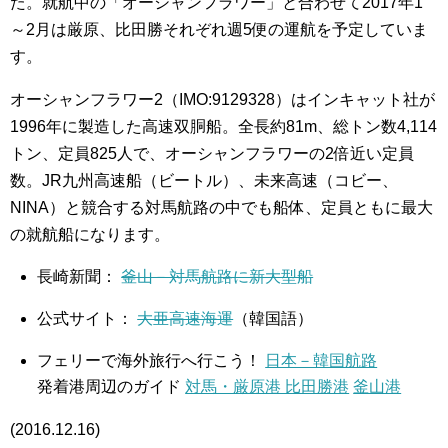
た。就航中の「オーシャンフラワー」と合わせて2017年1
～2月は厳原、比田勝それぞれ週5便の運航を予定していま
す。
オーシャンフラワー2（IMO:9129328）はインキャット社が
1996年に製造した高速双胴船。全長約81m、総トン数4,114
トン、定員825人で、オーシャンフラワーの2倍近い定員
数。JR九州高速船（ビートル）、未来高速（コビー、
NINA）と競合する対馬航路の中でも船体、定員ともに最大
の就航船になります。
長崎新聞：
釜山－対馬航路に新大型船
公式サイト：
大亜高速海運
（韓国語）
フェリーで海外旅行へ行こう！
日本－韓国航路
発着港周辺のガイド
対馬・厳原港 比田勝港
釜山港
(2016.12.16)