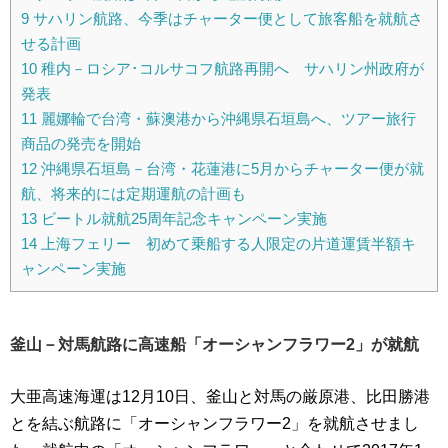
9
サハリン航路、今季はチャーター便として旅客船を就航さ
せる計画
10
稚内－ロシア･コルサコフ航路再開へ サハリン州政府が
発表
11
麗娜輪で台湾・蘇澳港から沖縄県石垣島へ、ツアー旅行
商品の発売を開始
12
沖縄県石垣島－台湾・花蓮港に5月からチャーター便が就
航、将来的には定期運航の計画も
13
ビートル就航25周年記念キャンペーン実施
14
上海フェリー 初めて乗船する人限定の片道運賃半額キ
ャンペーン実施
釜山－対馬航路に高速船「オーシャンフラワー2」が就航
大亜高速海運は12月10日、釜山と対馬の厳原港、比田勝港
とを結ぶ航路に「オーシャンフラワー2」を就航させまし