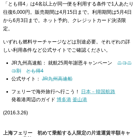
「とも得4」は4名以上が同一便を利用する条件で1人あたり
往復6,000円。販売期間は4月15日まで。利用期間は5月4日
から6月3日まで。ネット予約、クレジットカード決済限
定。
いずれも燃料サーチャージなどは別途必要。それぞれの詳
しい利用条件など公式サイトでご確認ください。
JR九州高速船： 就航25周年謝恩キャンペーン
ニコニ
コ割
とも得4
公式サイト：
JR九州高速船
フェリーで海外旅行へ行こう！
日本－韓国航路
発着港周辺のガイド
博多港
釜山港
(2016.3.26)
上海フェリー 初めて乗船する人限定の片道運賃半額キャ