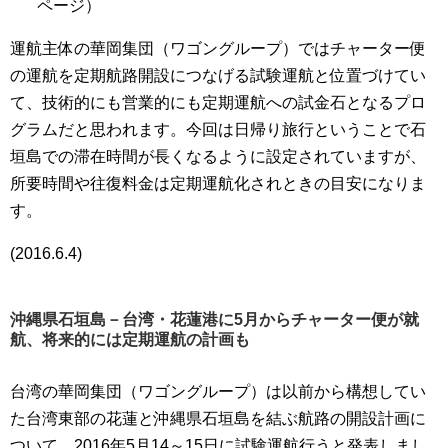
ページ）
運航主体の華岡集団（ワゴングループ）ではチャーター便
の運航を定期航路開設につなげる試験運航と位置づけてい
て、技術的にも営業的にも定期運航への試金石となるプロ
グラムだと思われます。今回は日帰り旅行ということで石
垣島での滞在時間が長くなるように設定されていますが、
所要時間や往復料金は定期運航化されときの目安になりま
す。
(2016.6.4)
沖縄県石垣島－台湾・花蓮港に5月からチャーター便が就
航、将来的には定期運航の計画も
台湾の華岡集団（ワゴングループ）は以前から構想してい
た台湾東部の花蓮と沖縄県石垣島を結ぶ航路の開設計画に
ついて、2016年5月14～15日に試験運航行うと発表しまし