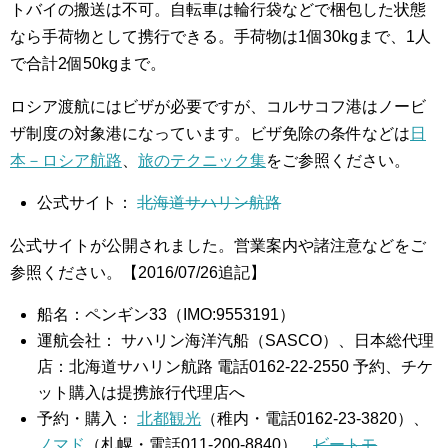
トバイの搬送は不可。自転車は輪行袋などで梱包した状態
なら手荷物として携行できる。手荷物は1個30kgまで、1人
で合計2個50kgまで。
ロシア渡航にはビザが必要ですが、コルサコフ港はノービ
ザ制度の対象港になっています。ビザ免除の条件などは
日
本－ロシア航路
、
旅のテクニック集
をご参照ください。
公式サイト：
北海道サハリン航路
公式サイトが公開されました。営業案内や諸注意などをご
参照ください。【2016/07/26追記】
船名：ペンギン33（IMO:9553191）
運航会社： サハリン海洋汽船（SASCO）、日本総代理
店：北海道サハリン航路 電話0162-22-2550 予約、チケ
ット購入は提携旅行代理店へ
予約・購入：
北都観光
（稚内・電話0162-23-3820）、
ノマド
（札幌・電話011-200-8840）、
ビートモ