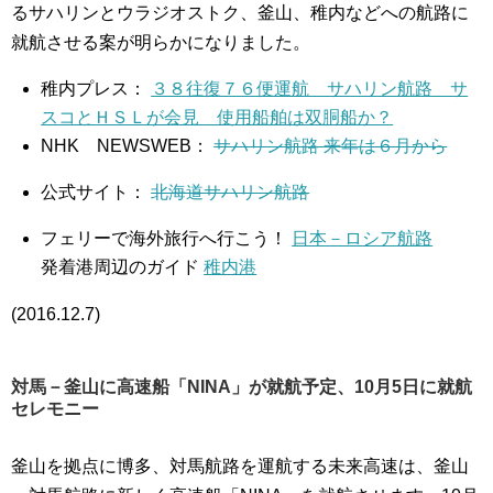
るサハリンとウラジオストク、釜山、稚内などへの航路に
就航させる案が明らかになりました。
稚内プレス：
３８往復７６便運航 サハリン航路 サ
スコとＨＳＬが会見 使用船舶は双胴船か？
NHK NEWSWEB：
サハリン航路 来年は６月から
公式サイト：
北海道サハリン航路
フェリーで海外旅行へ行こう！
日本－ロシア航路
発着港周辺のガイド
稚内港
(2016.12.7)
対馬－釜山に高速船「NINA」が就航予定、10月5日に就航
セレモニー
釜山を拠点に博多、対馬航路を運航する未来高速は、釜山