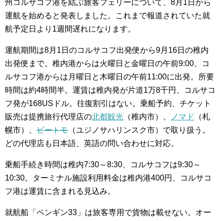
州コルサコフ港を結ぶ旅客フェリーについて、8月1日から
運航を始めると発表しました。これまで報道されていた就
航予定日より1週間遅れになります。
運航期間は8月1日のコルサコフ出発便から9月16日の稚内
出発便まで。稚内港からは火曜日と金曜日の午前9:00、コ
ルサコフ港からは月曜日と木曜日の午前11:00に出発。所要
時間は約4時間半。運賃は稚内発が片道1万8千円、コルサコ
フ発が168USドル。往復割引はない。乗船予約、チケット
販売は提携旅行代理店の
北都観光
（稚内市）、
ノマド
（札
幌市）、
ビートモ
（ユジノサハリンスク市）で取り扱う。
どの代理店も日本語、英語の問い合わせに対応。
乗船手続き時間は稚内7:30～8:30、コルサコフは9:30～
10:30。ターミナル施設利用料金は稚内港400円、コルサコ
フ港は運賃に含まれる見込み。
就航船「ペンギン33」は旅客専用で貨物は載せない。オー