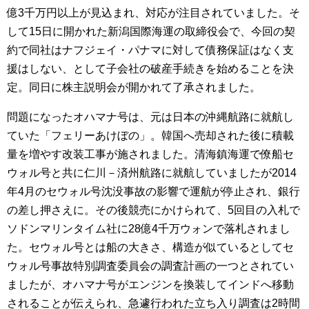
億3千万円以上が見込まれ、対応が注目されていました。そ
して15日に開かれた新潟国際海運の取締役会で、今回の契
約で同社はナフジェイ・パナマに対して債務保証はなく支
援はしない、として子会社の破産手続きを始めることを決
定。同日に株主説明会が開かれて了承されました。
問題になったオハマナ号は、元は日本の沖縄航路に就航し
ていた「フェリーあけぼの」。韓国へ売却された後に積載
量を増やす改装工事が施されました。清海鎮海運で僚船セ
ウォル号と共に仁川－済州航路に就航していましたが2014
年4月のセウォル号沈没事故の影響で運航が停止され、銀行
の差し押さえに。その後競売にかけられて、5回目の入札で
ソドンマリンタイム社に28億4千万ウォンで落札されまし
た。セウォル号とは船の大きさ、構造が似ているとしてセ
ウォル号事故特別調査委員会の調査計画の一つとされてい
ましたが、オハマナ号がエンジンを換装してインドへ移動
されることが伝えられ、急遽行われた立ち入り調査は2時間