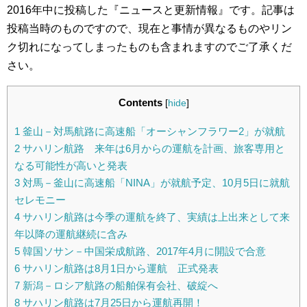
2016年中に投稿した『ニュースと更新情報』です。記事は
投稿当時のものですので、現在と事情が異なるものやリン
ク切れになってしまったものも含まれますのでご了承くだ
さい。
Contents
[
hide
]
1
釜山－対馬航路に高速船「オーシャンフラワー2」が就航
2
サハリン航路 来年は6月からの運航を計画、旅客専用と
なる可能性が高いと発表
3
対馬－釜山に高速船「NINA」が就航予定、10月5日に就航
セレモニー
4
サハリン航路は今季の運航を終了、実績は上出来として来
年以降の運航継続に含み
5
韓国ソサン－中国栄成航路、2017年4月に開設で合意
6
サハリン航路は8月1日から運航 正式発表
7
新潟－ロシア航路の船舶保有会社、破綻へ
8
サハリン航路は7月25日から運航再開！