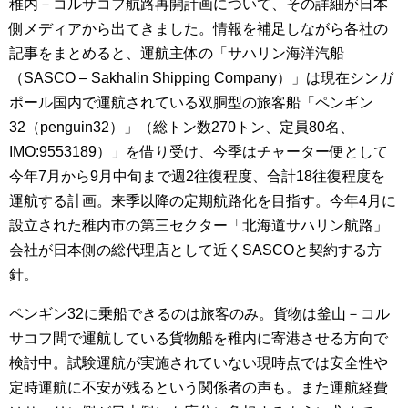
稚内－コルサコフ航路再開計画について、その詳細が日本
側メディアから出てきました。情報を補足しながら各社の
記事をまとめると、運航主体の「サハリン海洋汽船
（SASCO – Sakhalin Shipping Company）」は現在シンガ
ポール国内で運航されている双胴型の旅客船「ペンギン
32（penguin32）」（総トン数270トン、定員80名、
IMO:9553189）」を借り受け、今季はチャーター便として
今年7月から9月中旬まで週2往復程度、合計18往復程度を
運航する計画。来季以降の定期航路化を目指す。今年4月に
設立された稚内市の第三セクター「北海道サハリン航路」
会社が日本側の総代理店として近くSASCOと契約する方
針。
ペンギン32に乗船できるのは旅客のみ。貨物は釜山－コル
サコフ間で運航している貨物船を稚内に寄港させる方向で
検討中。試験運航が実施されていない現時点では安全性や
定時運航に不安が残るという関係者の声も。また運航経費