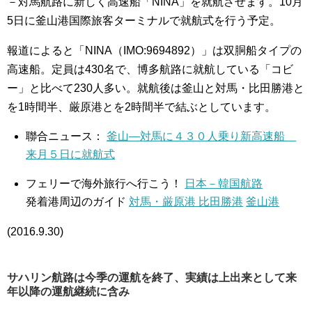
－対馬航路に新しく高速船「NINA」を就航させます。10月
5日に釜山港国際旅客ターミナルで就航式を行う予定。
報道によると「NINA（IMO:9694892）」は双胴船タイプの
高速船。定員は430名で、博多航路に就航している「コビ
ー」と比べて230人多い。就航後は釜山と対馬・比田勝港と
を1時間半、厳原港とを2時間半で結ぶとしています。
聯合ニュース：
釜山―対馬に４３０人乗り新高速船
来月５日に就航式
フェリーで海外旅行へ行こう！
日本－韓国航路
発着港周辺のガイド
対馬・厳原港 比田勝港
釜山港
(2016.9.30)
サハリン航路は今季の運航を終了、実績は上出来として来
年以降の運航継続に含み