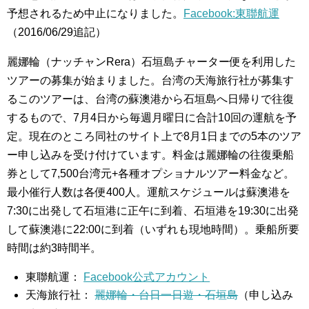
予想されるため中止になりました。
Facebook:東聯航運
（2016/06/29追記）
麗娜輪（ナッチャンRera）石垣島チャーター便を利用した
ツアーの募集が始まりました。台湾の天海旅行社が募集す
るこのツアーは、台湾の蘇澳港から石垣島へ日帰りで往復
するもので、7月4日から毎週月曜日に合計10回の運航を予
定。現在のところ同社のサイト上で8月1日までの5本のツア
ー申し込みを受け付けています。料金は麗娜輪の往復乗船
券として7,500台湾元+各種オプショナルツアー料金など。
最小催行人数は各便400人。運航スケジュールは蘇澳港を
7:30に出発して石垣港に正午に到着、石垣港を19:30に出発
して蘇澳港に22:00に到着（いずれも現地時間）。乗船所要
時間は約3時間半。
東聯航運：
Facebook公式アカウント
天海旅行社：
麗娜輪・台日一日遊・石垣島
（申し込み