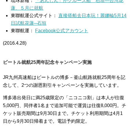
琉球新報：
「あんしん」がクルーズ船 石垣―台湾花
蓮、５月に就航
東聯航運公式サイト：
直接搭船去日本玩！麗娜輪5月14
日試航花蓮─石垣
東聯航運：
Facebook公式アカウント
(2016.4.28)
ビートル就航25周年記念キャンペーン実施
JR九州高速船はビートルの博多－釜山航路就航25周年を記
念して、2つの謝恩割引キャンペーンを実施しています。
博多港出発日に満25歳限定の「ニコニコ割」は本人が往復
5,000円、同伴者1名まで追加可能で運賃は往復8,000円。チ
ケット販売期間は9月30日まで。チケット利用期間は4月1
日から9月30日帰着まで。電話予約限定。