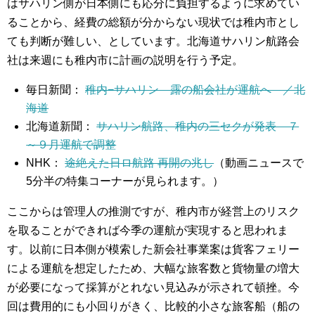
はサハリン側が日本側にも応分に負担するように求めてい
ることから、経費の総額が分からない現状では稚内市とし
ても判断が難しい、としています。北海道サハリン航路会
社は来週にも稚内市に計画の説明を行う予定。
毎日新聞：
稚内−サハリン 露の船会社が運航へ ／北
海道
北海道新聞：
サハリン航路、稚内の三セクが発表 ７
～９月運航で調整
NHK：
途絶えた日ロ航路 再開の兆し
（動画ニュースで
5分半の特集コーナーが見られます。）
ここからは管理人の推測ですが、稚内市が経営上のリスク
を取ることができれば今季の運航が実現すると思われま
す。以前に日本側が模索した新会社事業案は貨客フェリー
による運航を想定したため、大幅な旅客数と貨物量の増大
が必要になって採算がとれない見込みが示されて頓挫。今
回は費用的にも小回りがきく、比較的小さな旅客船（船の