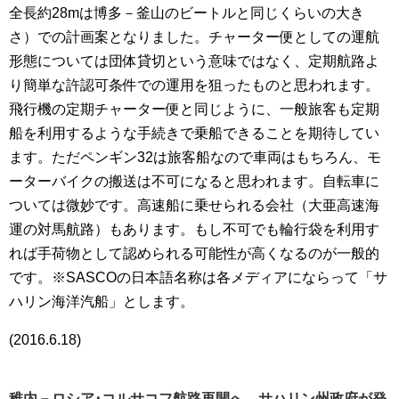
全長約28mは博多－釜山のビートルと同じくらいの大き
さ）での計画案となりました。チャーター便としての運航
形態については団体貸切という意味ではなく、定期航路よ
り簡単な許認可条件での運用を狙ったものと思われます。
飛行機の定期チャーター便と同じように、一般旅客も定期
船を利用するような手続きで乗船できることを期待してい
ます。ただペンギン32は旅客船なので車両はもちろん、モ
ーターバイクの搬送は不可になると思われます。自転車に
ついては微妙です。高速船に乗せられる会社（大亜高速海
運の対馬航路）もあります。もし不可でも輪行袋を利用す
れば手荷物として認められる可能性が高くなるのが一般的
です。※SASCOの日本語名称は各メディアにならって「サ
ハリン海洋汽船」とします。
(2016.6.18)
稚内－ロシア･コルサコフ航路再開へ サハリン州政府が発