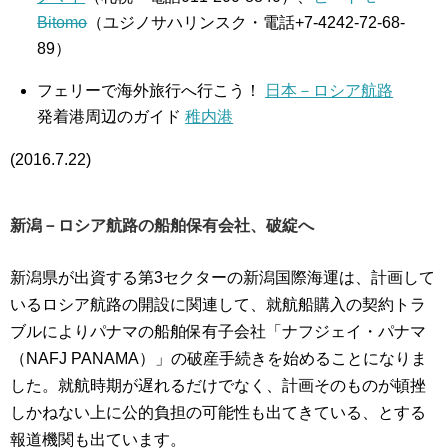
Bitomo
（ユジノサハリンスク・電話+7-4242-72-68-
89）
フェリーで海外旅行へ行こう！
日本－ロシア航路
発着港周辺のガイド
稚内港
(2016.7.22)
新潟－ロシア航路の船舶保有会社、破綻へ
新潟県が出資する第3セクターの新潟国際海運は、計画して
いるロシア航路の開設に関連して、就航船購入の契約トラ
ブルによりパナマの船舶保有子会社「ナフジェイ・パナマ
（NAFJ PANAMA）」の破産手続きを始めることになりま
した。就航時期が遅れるだけでなく、計画そのものが頓挫
しかねない上に公的負担の可能性も出てきている、とする
報道機関も出ています。