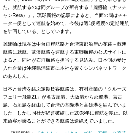
た。就航するのは同グループが所有する「麗娜輪（ナッチ
ャンRera）」。琉球新報の記事によると、当面の間はチャ
ーター便として運航を始めて、今後は週1便程度の定期運航
を計画している、としています。
麗娜輪は現在は中台両岸航路と台湾東部沿岸の花蓮－蘇澳
航路に就航。蘇澳航路を運航する東聯航運の公式サイトに
よると、同社が石垣航路を担当する見込み。日本側の受け
入れ企業は沖縄県浦添市に本社を置くシンバネットワーク
のあんしん。
日本と台湾を結ぶ定期貨客航路は、有村産業の「クルーズ
フェリー飛龍21」が名古屋港、大阪港から那覇港、宮古
島、石垣島を経由して台湾の基隆港と高雄港を結んでいま
した。しかし同社が経営破綻した2008年に運航を停止。以
来旅客が乗ることができる航路は途絶えていました。