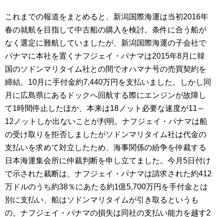
これまでの報道をまとめると、新潟国際海運は当初2016年
春の就航を目指して中古船の購入を検討。条件に合う船が
なく選定に難航していましたが、新潟国際海運の子会社で
パナマに本社を置くナフジェイ・パナマは2015年8月に韓
国のソドンマリタイム社との間でオハマナ号の売買契約を
締結。10月に手付金約7,440万円を支払いました。しかし同
月に広島県にあるドックへ回航する際にエンジンが故障し
て1時間停止したほか、本来は18ノット必要な速度が11～
12ノットしか出ないことが判明。ナフジェイ・パナマは船
の受け取りを拒否しましたがソドンマリタイム社は代金の
支払いを求めて対立したため、海事関係の紛争を仲裁する
日本海運集会所に仲裁判断を申し立てました。今月5日付け
で示された裁断は、ナフジェイ・パナマは請求された約412
万ドルのうち約38％にあたる約1億5,700万円を手付金とは
別に支払い、船はソドンマリタイムが引き取るというも
の。ナフジェイ・パナマの損失は同社の支払い能力を越す2