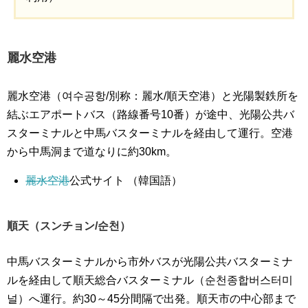
麗水空港
麗水空港（여수공항/別称：麗水/順天空港）と光陽製鉄所を
結ぶエアポートバス（路線番号10番）が途中、光陽公共バ
スターミナルと中馬バスターミナルを経由して運行。空港
から中馬洞まで道なりに約30km。
麗水空港
公式サイト （韓国語）
順天（スンチョン/순천）
中馬バスターミナルから市外バスが光陽公共バスターミナ
ルを経由して順天総合バスターミナル（순천종합버스터미
널）へ運行。約30～45分間隔で出発。順天市の中心部まで