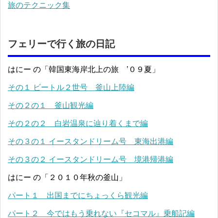
旅のテクニック集
フェリーで行く旅の日記
はにー の「韓国東海岸北上の旅 ’０９夏」
その１ ビートル２世号 釜山上陸編
その２の１ 釜山観光編
その２の２ 白岩温泉に辿り着くまで編
その３の１ イースタンドリーム号 東海出港編
その３の２ イースタンドリーム号 境港帰港編
はにー の「２０１０年秋の釜山」
パート１ 出国までにちょっくら観光編
パート２ 今ではもう乗れない『セコマル』乗船記編