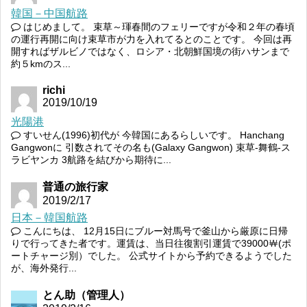
韓国－中国航路
はじめまして。 束草～琿春間のフェリーですが令和２年の春頃
の運行再開に向け束草市が力を入れてるとのことです。 今回は再
開すればザルビノではなく、ロシア・北朝鮮国境の街ハサンまで
約５kmのス...
richi
2019/10/19
光陽港
すいせん(1996)初代が 今韓国にあるらしいです。 Hanchang
Gangwonに 引数されてその名も(Galaxy Gangwon) 束草-舞鶴-ス
ラビヤンカ 3航路を結びから期待に...
普通の旅行家
2019/2/17
日本－韓国航路
こんにちは、 12月15日にブルー対馬号で釜山から厳原に日帰
りで行ってきた者です。運賃は、当日往復割引運賃で39000￦(ポ
ートチャージ別）でした。 公式サイトから予約できるようでした
が、海外発行...
とん助（管理人）