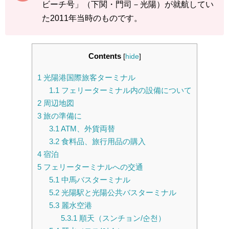
ビーチ号」（下関・門司－光陽）が就航してい
た2011年当時のものです。
Contents
[
hide
]
1
光陽港国際旅客ターミナル
1.1
フェリーターミナル内の設備について
2
周辺地図
3
旅の準備に
3.1
ATM、外貨両替
3.2
食料品、旅行用品の購入
4
宿泊
5
フェリーターミナルへの交通
5.1
中馬バスターミナル
5.2
光陽駅と光陽公共バスターミナル
5.3
麗水空港
5.3.1
順天（スンチョン/순천）