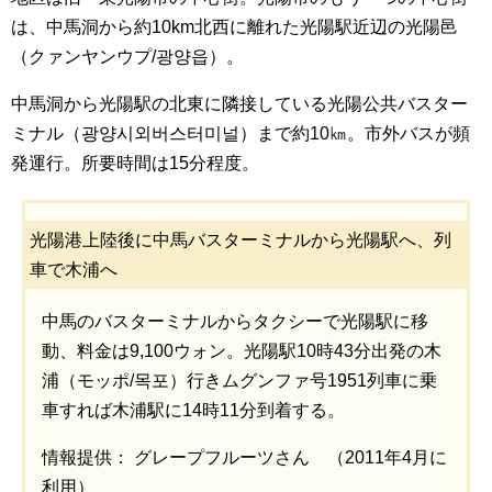
は、中馬洞から約10km北西に離れた光陽駅近辺の光陽邑
（クァンヤンウプ/광양읍）。
中馬洞から光陽駅の北東に隣接している光陽公共バスター
ミナル（광양시외버스터미널）まで約10㎞。市外バスが頻
発運行。所要時間は15分程度。
光陽港上陸後に中馬バスターミナルから光陽駅へ、列
車で木浦へ
中馬のバスターミナルからタクシーで光陽駅に移
動、料金は9,100ウォン。光陽駅10時43分出発の木
浦（モッポ/목포）行きムグンファ号1951列車に乗
車すれば木浦駅に14時11分到着する。
情報提供： グレープフルーツさん （2011年4月に
利用）