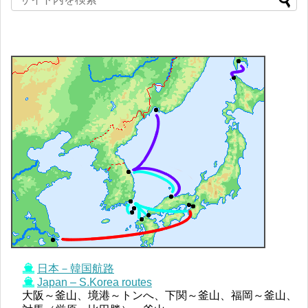
日本－韓国航路
Japan – S.Korea routes
大阪～釜山、境港～トンへ、下関～釜山、福岡～釜山、