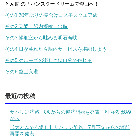
とん助 の「パンスタードリームで釜山へ！」
その1 20年ぶりの集合はコスモスクエア駅
その2 乗船、船内探検、出航
その3 操舵室から眺める明石海峡
その4 日が暮れたら船内サービスを堪能しよう！
その5 クルーズの楽しさは自分で作れる
その6 釜山入港
最近の投稿
サハリン航路、8/8からの運航開始を発表 稚内発は8/9
から
【大どんでん返し】サハリン航路、7月下旬からの運航
再開を発表