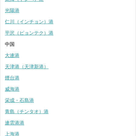
光陽港
仁川（インチョン）港
平沢（ピョンテク）港
中国
大連港
天津港（天津新港）
煙台港
威海港
栄成・石島港
青島（チンタオ）港
連雲港港
上海港