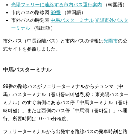
光陽フェリーに連絡する市内バス運行案内
（韓国語）
市内バスの路線図
99番
（韓国語）
市外バスの時刻表
中馬バスターミナル
光陽市外バスタ
ーミナル
（韓国語）
市外バス（中長距離バス）と市内バスの情報は
光陽市
の公
式サイトを参照しました。
中馬バスターミナル
99番の路線バスがフェリーターミナルからチュンマ（中
馬）バスターミナル（중마동터미널/別称：東光陽バスター
ミナル）のすぐ南側にあるバス停「中馬ターミナル（중마
터미널）」または西側のバス停「中馬洞（중마동）」へ運
行。所要時間は10～15分程度。
フェリーターミナルから出発する路線バスの発車時刻と路