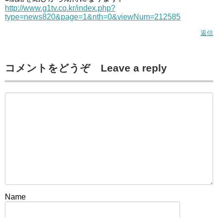
http://www.g1tv.co.kr/index.php?
type=news820&page=1&nth=0&viewNum=212585
返信
コメントをどうぞ Leave a reply
Name