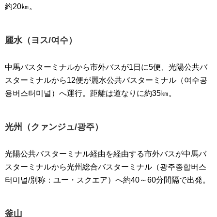
約20㎞。
麗水（ヨス/여수）
中馬バスターミナルから市外バスが1日に5便、光陽公共バ
スターミナルから12便が麗水公共バスターミナル（여수공
용버스터미널）へ運行。距離は道なりに約35㎞。
光州（クァンジュ/광주）
光陽公共バスターミナル経由を経由する市外バスが中馬バ
スターミナルから光州総合バスターミナル（광주종합버스
터미널/別称：ユー・スクエア）へ約40～60分間隔で出発。
釜山