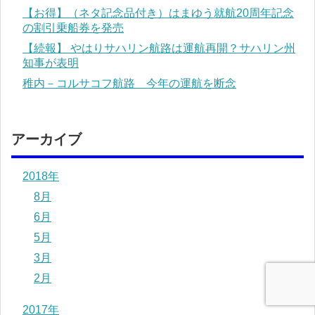
【お得】（ネタ記念品付き）はまゆう就航20周年記念
の割引乗船券を発売
【続報】 やはりサハリン航路は運航再開？サハリン州
知事が表明
稚内－コルサコフ航路 今年の運航を断念
アーカイブ
2018年
8月
6月
5月
3月
2月
2017年