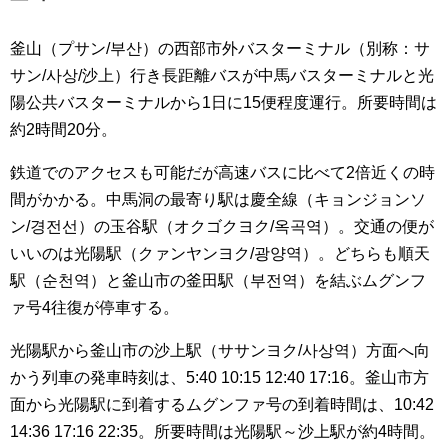
釜山（プサン/부산）の西部市外バスターミナル（別称：サ
サン/사상/沙上）行き長距離バスが中馬バスターミナルと光
陽公共バスターミナルから1日に15便程度運行。所要時間は
約2時間20分。
鉄道でのアクセスも可能だが高速バスに比べて2倍近くの時
間がかかる。中馬洞の最寄り駅は慶全線（キョンジョンソ
ン/경전선）の玉谷駅（オクゴクヨク/옥곡역）。交通の便が
いいのは光陽駅（クァンヤンヨク/광양역）。どちらも順天
駅（순천역）と釜山市の釜田駅（부전역）を結ぶムグンフ
ァ号4往復が停車する。
光陽駅から釜山市の沙上駅（ササンヨク/사상역）方面へ向
かう列車の発車時刻は、5:40 10:15 12:40 17:16。釜山市方
面から光陽駅に到着するムグンファ号の到着時間は、10:42
14:36 17:16 22:35。所要時間は光陽駅～沙上駅が約4時間。