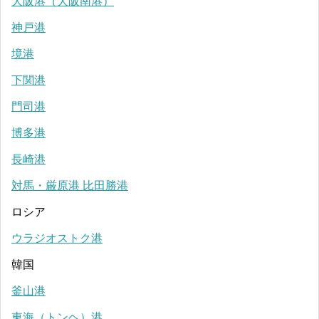
大阪港（大阪南港）
神戸港
境港
下関港
門司港
博多港
長崎港
対馬・厳原港 比田勝港
ロシア
ウラジオストク港
韓国
釜山港
東海（トンヘ）港