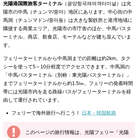
光陽港国際旅客ターミナル
（광양항국제여객터미널）は光
陽市の中馬（チュンマ/중마）地区にあります。中心街の中
馬洞（チュンマドン/중마동）は大きな製鉄所と港湾地域に
隣接する商業エリア。光陽市の市庁舎のほか、中馬バスタ
ーミナル、商店、飲食店、モーテルなどが建ち並んでいま
す。
フェリーターミナルから中馬洞までの距離は約2km。タク
シーを使って5～10分程度でアクセスできます。中馬洞の
「中馬バスターミナル（別称：東光陽バスターミナル）」
までフェリーターミナルから約1.5㎞。フェリーの発着時間
帯には光陽市内を走る路線バスがフェリーターミナルを経
由して運行されています。
フェリーで海外旅行へ行こう！
日本－韓国航路
このページの旅行情報は、光陽フェリー「光陽