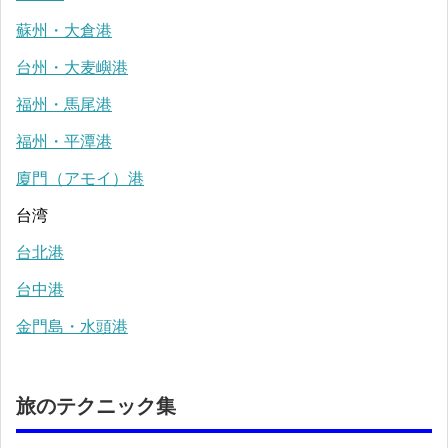
蘇州・大倉港
台州・大麦嶼港
福州・馬尾港
福州・平潭港
廈門（アモイ）港
台湾
台北港
台中港
金門島・水頭港
旅のテクニック集