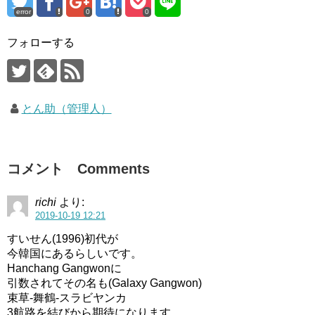
error
0
0
フォローする
とん助（管理人）
コメント Comments
richi
より:
2019-10-19 12:21
すいせん(1996)初代が
今韓国にあるらしいです。
Hanchang Gangwonに
引数されてその名も(Galaxy Gangwon)
束草-舞鶴-スラビヤンカ
3航路を結びから期待になります。