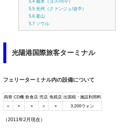
5.4
麗水（ヨス/여수）
5.5
光州（クァンジュ/광주）
5.6
釜山
5.7
ソウル
光陽港国際旅客ターミナル
フェリーターミナル内の設備について
両替
CD機
飲食店
売店
免税店
出国税・施設利用料
○
×
×
○
×
3,200ウォン
（2011年2月現在）