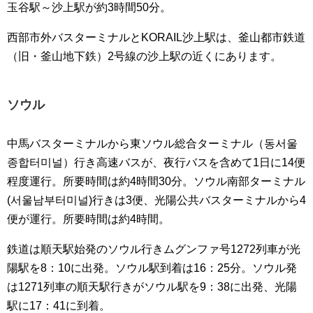
玉谷駅～沙上駅が約3時間50分。
西部市外バスターミナルとKORAIL沙上駅は、釜山都市鉄道
（旧・釜山地下鉄）2号線の沙上駅の近くにあります。
ソウル
中馬バスターミナルから東ソウル総合ターミナル（동서울
종합터미널）行き高速バスが、夜行バスを含めて1日に14便
程度運行。所要時間は約4時間30分。ソウル南部ターミナル
(서울남부터미널)行きは3便、光陽公共バスターミナルから4
便が運行。所要時間は約4時間。
鉄道は順天駅始発のソウル行きムグンファ号1272列車が光
陽駅を8：10に出発。ソウル駅到着は16：25分。ソウル発
は1271列車の順天駅行きがソウル駅を9：38に出発、光陽
駅に17：41に到着。