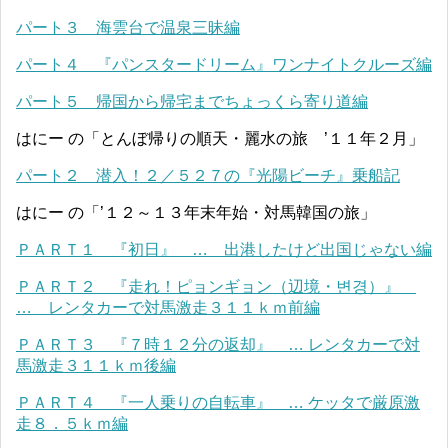
パート３ 海雲台で温泉三昧編
パート４ 『パンスタードリーム』ワンナイトクルーズ編
パート５ 帰国から帰宅までちょっくら寄り道編
はにー の「とんぼ帰りの順天・麗水の旅 ’１１年２月」
パート２ 潜入！２／５２７の『光陽ビーチ』乗船記
はにー の「’１２～１３年末年始・対馬韓国の旅」
ＰＡＲＴ１ 『初日』 … 出港したけど出国じゃない編
ＰＡＲＴ２ 『走れ！ピョンギョン（辺境・변경）』
… レンタカーで対馬激走３１１ｋｍ前編
ＰＡＲＴ３ 『７時１２分の返却』 … レンタカーで対
馬激走３１１ｋｍ後編
ＰＡＲＴ４ 『一人乗りの自転車』 … ケッタで厳原激
走８．５ｋｍ編