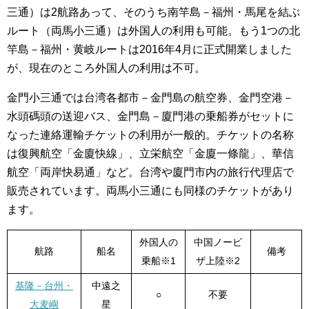
三通）は2航路あって、そのうち南竿島－福州・馬尾を結ぶ
ルート（両馬小三通）は外国人の利用も可能。もう1つの北
竿島－福州・黄岐ルートは2016年4月に正式開業しました
が、現在のところ外国人の利用は不可。
金門小三通では台湾各都市－金門島の航空券、金門空港－
水頭碼頭の送迎バス、金門島－廈門港の乗船券がセットに
なった連絡運輸チケットの利用が一般的。チケットの名称
は復興航空「金廈快線」、立栄航空「金廈一條龍」、華信
航空「両岸快易通」など。台湾や廈門市内の旅行代理店で
販売されています。両馬小三通にも同様のチケットがあり
ます。
外国人の
中国ノービ
航路
船名
備考
乗船※1
ザ上陸※2
基隆－台州・
中遠之
○
不要
大麦嶼
星