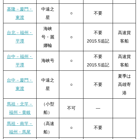
基隆－廈門・
中遠之
○
不要
東渡
星
海峡
台北－福州・
不要
高速貨
号・麗
○
平潭
2015.5追記
客船
娜輪
台中－福州・
不要
高速貨
海峡号
○
平潭
2015.5追記
客船
夏季は
台中－廈門・
中遠之
○
不要
高雄寄
東渡
星
港
馬祖・北竿－
（小型
不可
—
福州・黄岐
船）
馬祖・南竿－
（高速
○
不要
福州・馬尾
船）