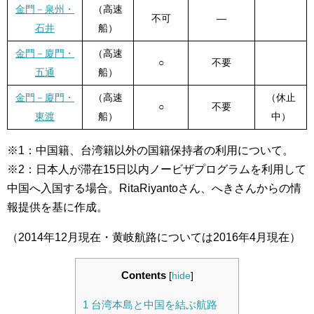
金門－泉州・
（高速
不可
—
石井
船）
金門－廈門・
（高速
○
不要
五通
船）
金門－廈門・
（高速
（休止
○
不要
東渡
船）
中）
※1：中国籍、台湾籍以外の国籍保持者の利用について。
※2：日本人が滞在15日以内ノービザプログラムを利用して
中国へ入国する場合。RitaRiyantoさん、へきさんからの情
報提供を基に作成。
（2014年12月現在・黄岐航路については2016年4月現在）
Contents
[
hide
]
1
台湾本島と中国を結ぶ航路