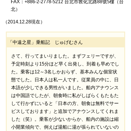
FAX：+886-2-2778-5212 台北市敦化北路88號5樓（台
北）
（2014.12.28現在）
「中遠之星」乗船記 じゅげむさん
さて、行ってまいりました。まずフェリーですが、
予定時刻より15分ほど早く出発し、到着も早めでし
た。乗客は12～3名しかおらず、基本みんな個室状
態でした。日本人は私一人です。従業員の中に、日
本語が少しできる男性がいました。船内アナウンス
は中国語でしたが、朝食時に私がしばらくもたもた
して行かずにいると「日本の方、朝食は無料でサー
ビスしております」と追加でアナウンスしてくれま
した（笑）。乗客が少ないからか、船内の施設は縮
小開業傾向で、例えば湯船に湯が張られていないの