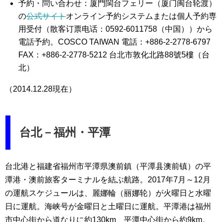
予約・問い合わせ：厦門閩台フェリー（厦门闽台轮渡）
の
公式サイト
オンライン予約システムまたは個人予約専
用受付（散客订票电话：0592-6011758（中国））から
電話予約。COSCO TAIWAN 電話：+886-2-2778-6797
FAX：+886-2-2778-5212 台北市敦化北路88號5樓（台
北）
（2014.12.28現在）
台北－福州・平潭
台北港と福建省福州市平潭県澳前鎮（平潭县澳前镇）の平
潭港・澳前旅客ターミナルを結ぶ航路。2017年7月～12月
の運航スケジュールは、麗娜輪（丽娜轮）が火曜日と水曜
日に運航。海峡号が金曜日と土曜日に運航。平潭港は福州
市中心街から道なりに約130km、平潭中心街から約9km。