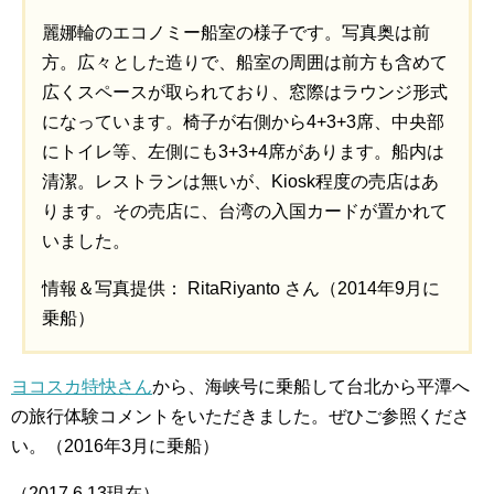
麗娜輪のエコノミー船室の様子です。写真奥は前
方。広々とした造りで、船室の周囲は前方も含めて
広くスペースが取られており、窓際はラウンジ形式
になっています。椅子が右側から4+3+3席、中央部
にトイレ等、左側にも3+3+4席があります。船内は
清潔。レストランは無いが、Kiosk程度の売店はあ
ります。その売店に、台湾の入国カードが置かれて
いました。
情報＆写真提供： RitaRiyanto さん（2014年9月に
乗船）
ヨコスカ特快さん
から、海峡号に乗船して台北から平潭へ
の旅行体験コメントをいただきました。ぜひご参照くださ
い。（2016年3月に乗船）
（2017.6.13現在）