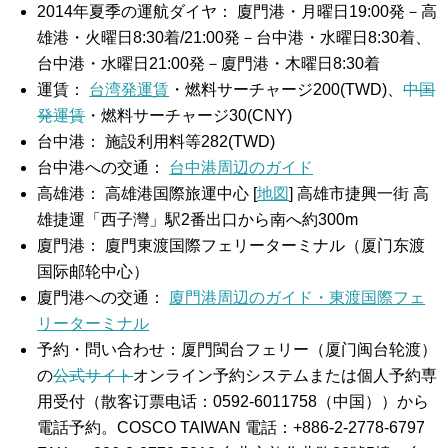
2014年夏季の運航ダイヤ： 廈門港・月曜日19:00発－高
雄港・火曜日8:30着/21:00発－台中港・水曜日8:30着、
台中港・水曜日21:00発－廈門港・木曜日8:30着
運賃：
台湾発運賃
・燃料サーチャージ200(TWD)、
中国
発運賃
・燃料サーチャージ30(CNY)
台中港： 施設利用料等282(TWD)
台中港への交通：
台中港周辺のガイド
高雄港： 高雄港国際旅運中心 [
地図
] 高雄市捷興一街 高
雄捷運「西子灣」駅2番出口から南へ約300m
廈門港： 廈門東渡国際フェリーターミナル（厦门东渡
国际邮轮中心）
廈門港への交通：
廈門港周辺のガイド・東渡国際フェ
リーターミナル
予約・問い合わせ：厦門閩台フェリー（厦门闽台轮渡）
の
公式サイト
オンライン予約システムまたは個人予約専
用受付（散客订票电话：0592-6011758（中国））から
電話予約。COSCO TAIWAN 電話：+886-2-2778-6797