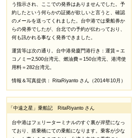
う指示され、ここでの発券はありませんでした。予
約したという何らかの証拠が欲しいと言うと、確認
のメールを送ってくれました。台中港では乗船券か
らの発券でしたが、台北での予約が伝わっており、
何も訊かれる事なく発券できました。
運賃等は次の通り。台中港発廈門港行き：運賃＝エ
コノミー2,500台湾元、燃油費＝150台湾元、港湾使
用料＝282台湾元。
情報＆写真提供： RitaRiyanto さん（2014年10月）
「中遠之星」乗船記 RitaRiyanto さん
台中港はフェリーターミナルのすぐ裏が岸壁になっ
ており、搭乗橋にての乗船になります。乗客が少な