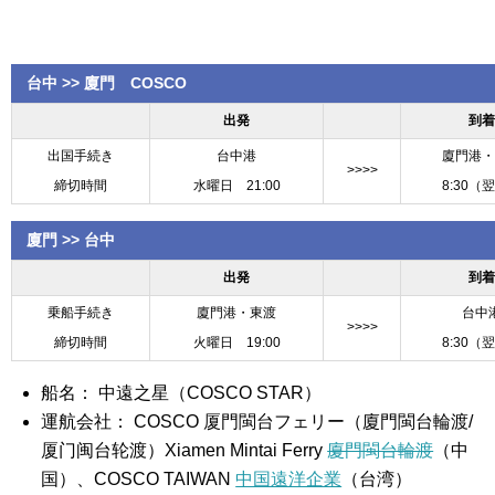
台中 >> 廈門 COSCO
出発
到着
出国手続き
台中港
廈門港・
>>>>
締切時間
水曜日 21:00
8:30（
廈門 >> 台中
出発
到着
乗船手続き
廈門港・東渡
台中
>>>>
締切時間
火曜日 19:00
8:30（
船名： 中遠之星（COSCO STAR）
運航会社： COSCO 厦門閩台フェリー（廈門閩台輪渡/
厦门闽台轮渡）Xiamen Mintai Ferry
廈門閩台輪渡
（中
国）、COSCO TAIWAN
中国遠洋企業
（台湾）