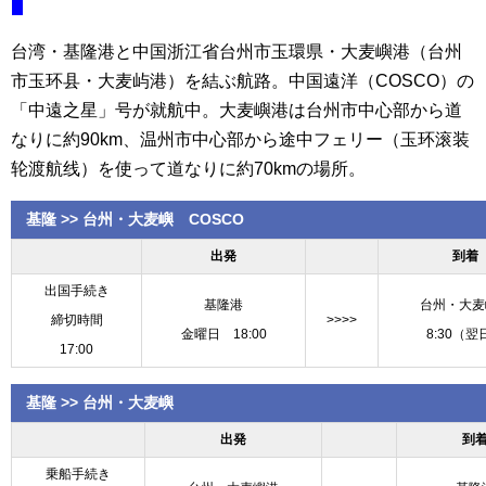
台湾・基隆港と中国浙江省台州市玉環県・大麦嶼港（台州
市玉环县・大麦屿港）を結ぶ航路。中国遠洋（COSCO）の
「中遠之星」号が就航中。大麦嶼港は台州市中心部から道
なりに約90km、温州市中心部から途中フェリー（玉环滚装
轮渡航线）を使って道なりに約70kmの場所。
基隆 >> 台州・大麦嶼 COSCO
出発
到着
出国手続き
基隆港
台州・大麦
締切時間
>>>>
金曜日 18:00
8:30（翌
17:00
基隆 >> 台州・大麦嶼
出発
到
乗船手続き