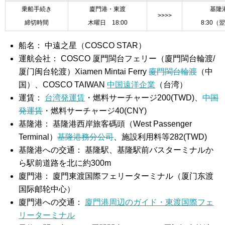
乗船手続き
廈門港・東渡
基隆
>>>>
締切時間
木曜日 18:00
8:30（
船名： 中遠之星（COSCO STAR）
運航会社： COSCO 厦門閩台フェリー（廈門閩台輪渡/
厦门闽台轮渡）Xiamen Mintai Ferry
廈門閩台輪渡
（中
国）、COSCO TAIWAN
中国遠洋企業
（台湾）
運賃：
台湾発運賃
・燃料サーチャージ200(TWD)、
中国
発運賃
・燃料サーチャージ40(CNY)
基隆港： 基隆港西岸旅客碼頭（West Passenger
Terminal）
基隆港務分公司
、施設利用料等282(TWD)
基隆港への交通： 基隆駅、基隆駅前バスターミナルか
ら駅前道路を北に約300m
廈門港： 廈門東渡国際フェリーターミナル（厦门东渡
国际邮轮中心）
廈門港への交通：
廈門港周辺のガイド・東渡国際フェ
リーターミナル