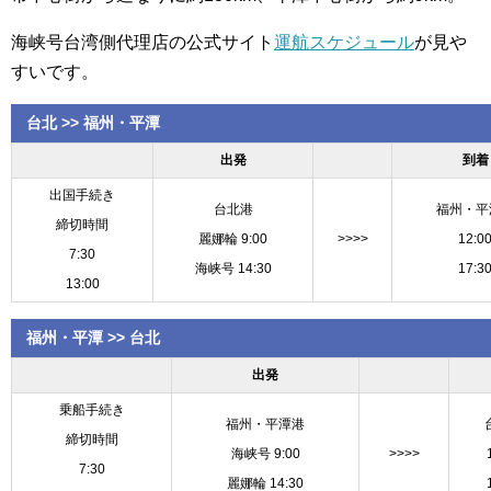
海峡号台湾側代理店の公式サイト
運航スケジュール
が見や
すいです。
台北 >> 福州・平潭
出発
到着
出国手続き
台北港
福州・平
締切時間
麗娜輪 9:00
>>>>
12:0
7:30
海峡号 14:30
17:3
13:00
福州・平潭 >> 台北
出発
乗船手続き
福州・平潭港
締切時間
海峡号 9:00
>>>>
7:30
麗娜輪 14:30