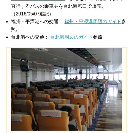
直行するバスの乗車券を台北港窓口で販売。
（2016/05/07追記）
福州・平潭港への交通：
福州・平潭港周辺のガイド
参
照。
台北港への交通：
台北港周辺のガイド
参照