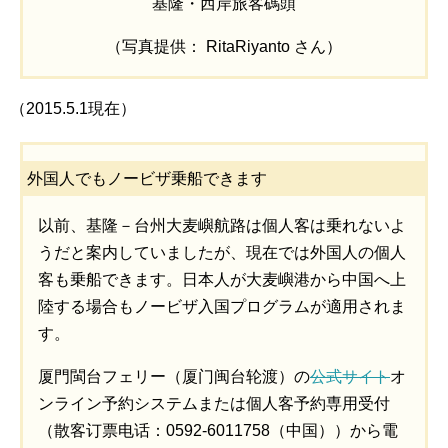
基隆・西岸旅客碼頭
（写真提供： RitaRiyanto さん）
（2015.5.1現在）
外国人でもノービザ乗船できます
以前、基隆－台州大麦嶼航路は個人客は乗れないよ
うだと案内していましたが、現在では外国人の個人
客も乗船できます。日本人が大麦嶼港から中国へ上
陸する場合もノービザ入国プログラムが適用されま
す。
厦門閩台フェリー（厦门闽台轮渡）の
公式サイト
オ
ンライン予約システムまたは個人客予約専用受付
（散客订票电话：0592-6011758（中国））から電