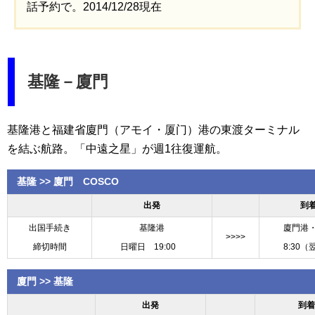
話予約で。2014/12/28現在
基隆－廈門
基隆港と福建省廈門（アモイ・厦门）港の東渡ターミナル
を結ぶ航路。「中遠之星」が週1往復運航。
基隆 >> 廈門 COSCO
出発
到
出国手続き
基隆港
廈門港
>>>>
締切時間
日曜日 19:00
8:30（
廈門 >> 基隆
出発
到着