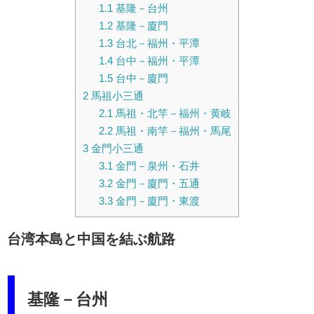
1.1
基隆－台州
1.2
基隆－廈門
1.3
台北－福州・平潭
1.4
台中－福州・平潭
1.5
台中－廈門
2
馬祖小三通
2.1
馬祖・北竿－福州・黄岐
2.2
馬祖・南竿－福州・馬尾
3
金門小三通
3.1
金門－泉州・石井
3.2
金門－廈門・五通
3.3
金門－廈門・東渡
台湾本島と中国を結ぶ航路
基隆－台州