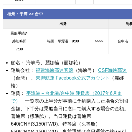
福州・平潭 >> 台中
出発
到
乗船手続き
締切時間
福州・平潭港 9:00
>>>>
台中港 1
7:30
船名： 海峡号、麗娜輪（丽娜轮）
運航会社：
福建海峡高速客滾
（海峡号）
CSF海峡高速
（台湾） 、
東聯航運
Facebook公式アカウント
（麗娜
輪）
運賃：
平潭港－台北港/台中港 運賃表（2017年6月ま
で）
一覧表の上半分が事前に予約購入した場合の割引
金額、下半分は乗船当日に窓口で購入する場合の金額。
普通席（標準舱）。当日運賃は普通席
640(CNY)3,150(TWD)、特等席（头等舱）
850(CNY)4,150(TWD)。事前運賃は当日運賃の約6％引