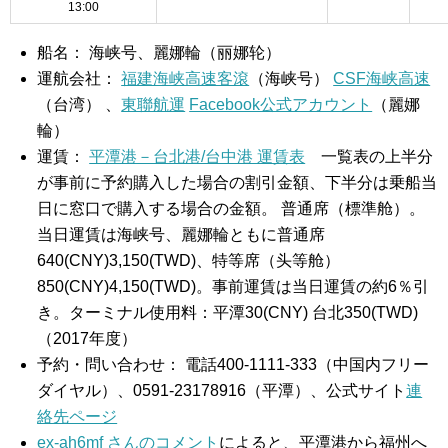
13:00
船名： 海峡号、麗娜輪（丽娜轮）
運航会社：
福建海峡高速客滾
（海峡号）
CSF海峡高速
（台湾） 、
東聯航運
Facebook公式アカウント
（麗娜
輪）
運賃：
平潭港－台北港/台中港 運賃表
一覧表の上半分
が事前に予約購入した場合の割引金額、下半分は乗船当
日に窓口で購入する場合の金額。 普通席（標準舱）。
当日運賃は海峡号、麗娜輪ともに普通席
640(CNY)3,150(TWD)、特等席（头等舱）
850(CNY)4,150(TWD)。事前運賃は当日運賃の約6％引
き。ターミナル使用料：平潭30(CNY) 台北350(TWD)
（2017年度）
予約・問い合わせ： 電話400-1111-333（中国内フリー
ダイヤル）、0591-23178916（平潭）、公式サイト
連
絡先ページ
ex-ah6mf さんのコメント
によると、平潭港から福州へ