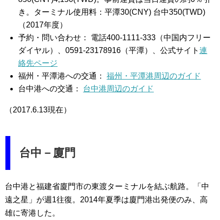
き。ターミナル使用料：平潭30(CNY) 台中350(TWD)
（2017年度）
予約・問い合わせ： 電話400-1111-333（中国内フリー
ダイヤル）、0591-23178916（平潭）、公式サイト
連
絡先ページ
福州・平潭港への交通：
福州・平潭港周辺のガイド
台中港への交通：
台中港周辺のガイド
（2017.6.13現在）
台中－廈門
台中港と福建省廈門市の東渡ターミナルを結ぶ航路。「中
遠之星」が週1往復。2014年夏季は廈門港出発便のみ、高
雄に寄港した。