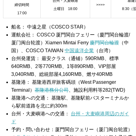
台州・大麦嶼港
基隆
締切時間
>>>>
土曜日 18:00
8:30（
17:00
船名： 中遠之星（COSCO STAR）
運航会社： COSCO 厦門閩台フェリー（廈門閩台輪渡/
厦门闽台轮渡）Xiamen Mintai Ferry
廈門閩台輪渡
（中
国）、COSCO TAIWAN
中国遠洋企業
（台湾）
台州発運賃： 最安クラス（通铺）590RMB、標準
640RMB、2等770RMB、1等890RMB、VIP部屋
3,040RMB、総統部屋4,160RMB、燃サ40RMB
基隆港： 基隆港西岸旅客碼頭（West Passenger
Terminal）
基隆港務分公司
、施設利用料等282(TWD)
基隆港への交通： 基隆駅、基隆駅前バスターミナルか
ら駅前道路を北に約300m
台州・大麦嶼港への交通：
台州・大麦嶼港周辺のガイ
ド
予約・問い合わせ：厦門閩台フェリー（厦门闽台轮渡）