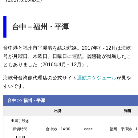
台中－福州・平潭
台中港と福州市平潭港を結ぶ航路。2017年7～12月は海峡
号が月曜日、木曜日、日曜日に運航。麗娜輪が就航したこ
ともありました（2016年4月～12月）。
海峡号台湾側代理店の公式サイト
運航スケジュール
が見や
すいです。
台中 >> 福州・平潭
出発
到着
出国手続き
締切時間
台中港 14:30
>>>>
福州・平潭港 17
13:00