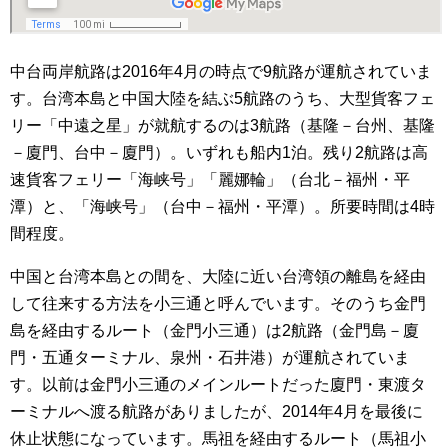
中台両岸航路は2016年4月の時点で9航路が運航されていま
す。台湾本島と中国大陸を結ぶ5航路のうち、大型貨客フェ
リー「中遠之星」が就航するのは3航路（基隆－台州、基隆
－廈門、台中－廈門）。いずれも船内1泊。残り2航路は高
速貨客フェリー「海峡号」「麗娜輪」（台北－福州・平
潭）と、「海峡号」（台中－福州・平潭）。所要時間は4時
間程度。
中国と台湾本島との間を、大陸に近い台湾領の離島を経由
して往来する方法を小三通と呼んでいます。そのうち金門
島を経由するルート（金門小三通）は2航路（金門島－廈
門・五通ターミナル、泉州・石井港）が運航されていま
す。以前は金門小三通のメインルートだった廈門・東渡タ
ーミナルへ渡る航路がありましたが、2014年4月を最後に
休止状態になっています。馬祖を経由するルート（馬祖小