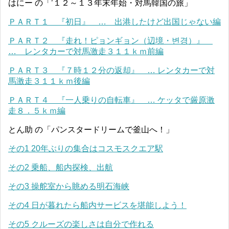
はにー の「’１２～１３年末年始・対馬韓国の旅」
ＰＡＲＴ１ 『初日』 … 出港したけど出国じゃない編
ＰＡＲＴ２ 『走れ！ピョンギョン（辺境・변경）』
… レンタカーで対馬激走３１１ｋｍ前編
ＰＡＲＴ３ 『７時１２分の返却』 … レンタカーで対
馬激走３１１ｋｍ後編
ＰＡＲＴ４ 『一人乗りの自転車』 … ケッタで厳原激
走８．５ｋｍ編
とん助 の「パンスタードリームで釜山へ！」
その1 20年ぶりの集合はコスモスクエア駅
その2 乗船、船内探検、出航
その3 操舵室から眺める明石海峡
その4 日が暮れたら船内サービスを堪能しよう！
その5 クルーズの楽しさは自分で作れる