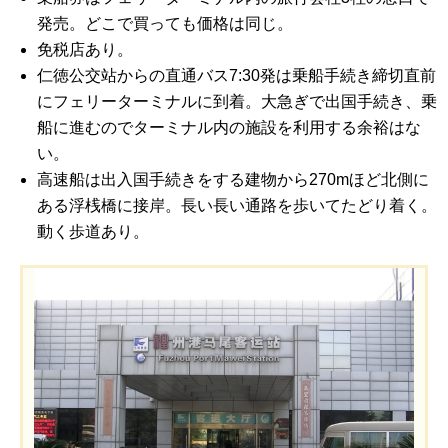
発売。どこで買っても価格は同じ。
免税店あり。
仁徳公交站からの直通バス7:30発は乗船手続き締切直前
にフェリーターミナルに到着。大急ぎで出国手続き、乗
船に進むのでターミナル内の施設を利用する余裕はな
い。
高速船は出入国手続きをする建物から270mほど北側に
ある浮桟橋に接岸。長い長い通路を歩いてたどり着く。
動く歩道あり。