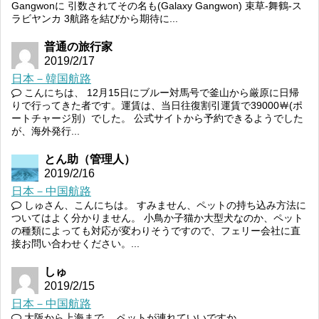
Gangwonに 引数されてその名も(Galaxy Gangwon) 束草-舞鶴-ス
ラビヤンカ 3航路を結びから期待に...
普通の旅行家
2019/2/17
日本－韓国航路
こんにちは、 12月15日にブルー対馬号で釜山から厳原に日帰
りで行ってきた者です。運賃は、当日往復割引運賃で39000￦(ポ
ートチャージ別）でした。 公式サイトから予約できるようでした
が、海外発行...
とん助（管理人）
2019/2/16
日本－中国航路
しゅさん、こんにちは。 すみません、ペットの持ち込み方法に
ついてはよく分かりません。 小鳥か子猫か大型犬なのか、ペット
の種類によっても対応が変わりそうですので、フェリー会社に直
接お問い合わせください。...
しゅ
2019/2/15
日本－中国航路
大阪から上海まで。 ペットが連れていいですか。