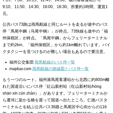
9:10、11:50、14:30、16:00、16:30。所要約1時間、運賃1
元。
公共バス73路は両馬航線と同じルートを走るが途中のバス
停「馬尾中鋼（马尾中钢）」が終点。73快線も途中の「福
州保税区」が終点。「馬尾中鋼」からフェリーターミナル
まで約2km、「福州保税区」から約1km離れています。バイ
クタクシーを見つけるのが難しい場合もあるので要注意。
福州公交集団
両馬航線のバス停一覧
mapbar.com
両馬航線の路線図とバス停一覧
もう一つのルート。福州港馬尾客運站から北西に約800m離
れた国道沿いにバス停「紅山新村站（红山新村站/hóng
shān xīn cūn zhàn）」があります。フェリーターミナルか
ら運河に架かる橋を渡って国道へ出たところ。仁徳バスタ
ーミナルとを結ぶ公共バス36路と馬尾区中心街からの116