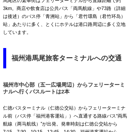
馬尾区の繁華街はフェリーターミナルから直線距離で約
3km。商店や飲食店は公共バス「両馬航線」や73路（詳細
は後述）のバス停「青洲站」から「君竹環島（君竹环岛）
站」あたりに多く、とくにホテルは港口路周辺に多く立地
しています。
福州港馬尾旅客ターミナルへの交通
福州市中心部（五一広場周辺）からフェリーターミ
ナルへ行くバスルートは2本
仁徳バスターミナル（仁徳公交站）からフェリーターミナ
ル前（バス停「福州港客運站」）へ直通する路線バス“両馬
航線（两马航线）”が出発。発車時刻は仁徳公交站から
7:15、7:30、10:15、12:45、14:30。福州港客運站から