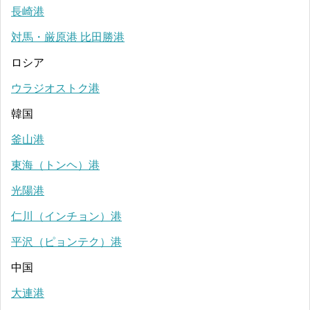
長崎港
対馬・厳原港 比田勝港
ロシア
ウラジオストク港
韓国
釜山港
東海（トンヘ）港
光陽港
仁川（インチョン）港
平沢（ピョンテク）港
中国
大連港