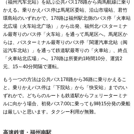
（福州汽车北站）を結ぶ公共バス178路から両馬航線に乗り
かえる。乗りかえバス停は馬尾区委站、沿山市場站、君竹
環島站のいずれかで。178路は福州駅北側のバス停「火車站
北広場（火车站北广场）」から出発、福州北バスターミナ
ル最寄りのバス停「火车站」を通って馬尾区へ。馬尾区か
らは、バスターミナル最寄りのバス停「閩運汽車北站（闽
运汽车北站）」を通って鉄道駅最寄りの「火車站」、終点
「火車站北広場」へ。178路は所要約1時間10分、運賃2
元、15～40分間隔で運転。
もう一つの方法は公共バス178路から36路に乗りかえるこ
と。乗りかえバス停は「下院站」から「快安站」までのい
ずれかで。どちらのルートも鉄道駅からフェリーターミナ
ルに向かう場合、初発バス7:00に乗っても9時15分発の乗船
は厳しいと思います。タクシー利用が無難。
高速鉄道・福州南駅