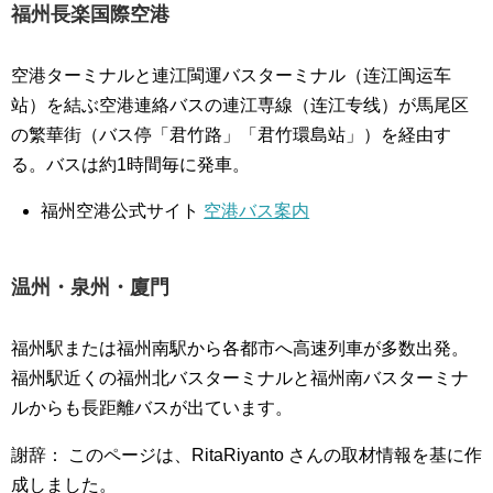
福州長楽国際空港
空港ターミナルと連江閩運バスターミナル（连江闽运车
站）を結ぶ空港連絡バスの連江専線（连江专线）が馬尾区
の繁華街（バス停「君竹路」「君竹環島站」）を経由す
る。バスは約1時間毎に発車。
福州空港公式サイト
空港バス案内
温州・泉州・廈門
福州駅または福州南駅から各都市へ高速列車が多数出発。
福州駅近くの福州北バスターミナルと福州南バスターミナ
ルからも長距離バスが出ています。
謝辞： このページは、RitaRiyanto さんの取材情報を基に作
成しました。