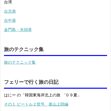
台湾
台北港
台中港
金門島・水頭港
旅のテクニック集
旅のテクニック集
フェリーで行く旅の日記
はにー の「韓国東海岸北上の旅 ’０９夏」
その１ ビートル２世号 釜山上陸編