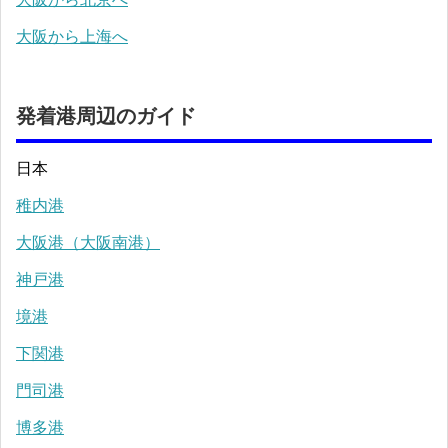
大阪から上海へ
発着港周辺のガイド
日本
稚内港
大阪港（大阪南港）
神戸港
境港
下関港
門司港
博多港