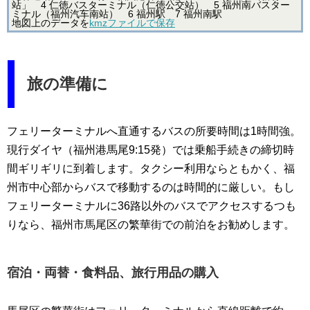
站」 4 仁徳バスターミナル（仁徳公交站） 5 福州南バスター
ミナル（福州汽车南站） 6 福州駅 7 福州南駅
地図上のデータを
kmzファイルで保存
旅の準備に
フェリーターミナルへ直通するバスの所要時間は1時間強。
現行ダイヤ（福州港馬尾9:15発）では乗船手続きの締切時
間ギリギリに到着します。タクシー利用ならともかく、福
州市中心部からバスで移動するのは時間的に厳しい。もし
フェリーターミナルに36路以外のバスでアクセスするつも
りなら、福州市馬尾区の繁華街での前泊をお勧めします。
宿泊・両替・食料品、旅行用品の購入