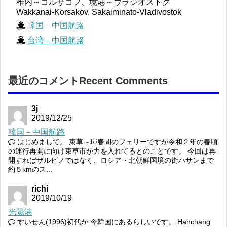
稚内～コルサコフ、境港～ウラジオストク
Wakkanai-Korsakov, Sakaiminato-Vladivostok
韓国－中国航路
台湾－中国航路
最近のコメントRecent Comments
3j
2019/12/25
韓国－中国航路
はじめまして。 束草～琿春間のフェリーですが令和２年の春頃
の運行再開に向け束草市が力を入れてるとのことです。 今回は再
開すればザルビノではなく、ロシア・北朝鮮国境の街ハサンまで
約５kmのス...
richi
2019/10/19
光陽港
すいせん(1996)初代が 今韓国にあるらしいです。 Hanchang