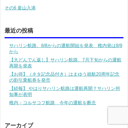
その6 釜山入港
最近の投稿
サハリン航路、8/8からの運航開始を発表 稚内発は8/9
から
【大どんでん返し】サハリン航路、7月下旬からの運航
再開を発表
【お得】（ネタ記念品付き）はまゆう就航20周年記念
の割引乗船券を発売
【続報】 やはりサハリン航路は運航再開？サハリン州
知事が表明
稚内－コルサコフ航路 今年の運航を断念
アーカイブ