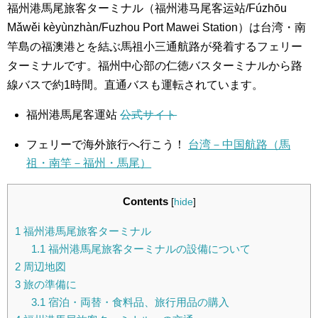
福州港馬尾旅客ターミナル（福州港马尾客运站/Fúzhōu
Mǎwěi kèyùnzhàn/Fuzhou Port Mawei Station）は台湾・南
竿島の福澳港とを結ぶ馬祖小三通航路が発着するフェリー
ターミナルです。福州中心部の仁徳バスターミナルから路
線バスで約1時間。直通バスも運転されています。
福州港馬尾客運站
公式サイト
フェリーで海外旅行へ行こう！
台湾－中国航路（馬
祖・南竿－福州・馬尾）
Contents
[
hide
]
1
福州港馬尾旅客ターミナル
1.1
福州港馬尾旅客ターミナルの設備について
2
周辺地図
3
旅の準備に
3.1
宿泊・両替・食料品、旅行用品の購入