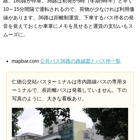
路、180路が停車。36路は初発が5時（冬期5時半）と早く
10～15分間隔で運転されるので、荷物が少なければ利用価
値があります。36路は距離制運賃。下車するバス停名の発
音を覚えておくか車掌にメモを見せると運賃の支払いもス
ムーズに。
mapbar.com
公共バス36路の路線図とバス停一覧
仁徳公交站バスターミナルは市内路線バスの専用タ
ーミナルで、長距離バスは発着していません。下の
写真のように、大きな看板あり。