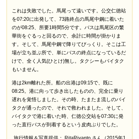
これは失敗でした。馬尾って遠いです。公交仁徳站
を07:20に出発して、73路終点の馬尾中鋼に着いた
のが08:25、所要1時間5分です。バスは馬尾区の繁
華街をぐるっと回るので、余計に時間が掛かりま
す。そして、馬尾中鋼で降りてびっくり。そこは工
場が立ち並ぶ所で、単にバスの終点になっているだ
けで、全く人気(ひとけ)無し。タクシーもバイタク
もいません。
港は2km離れた所。船の出港は09:15で、既に
08:25。港に向って歩き出したものの、完全に乗り
遅れを覚悟しました。その時、たまたま流しのバイ
タクが通ったので、それで救われました。そして、
バイタクで港に着いた時、仁徳公交站を07:30に発
った直行バスが到着するという皮肉ぶりでした。
旅行情報＆写真提供： RitaRiyanto さん（2015年1