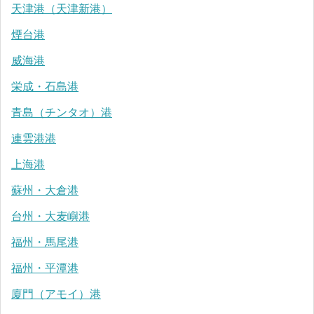
天津港（天津新港）
煙台港
威海港
栄成・石島港
青島（チンタオ）港
連雲港港
上海港
蘇州・大倉港
台州・大麦嶼港
福州・馬尾港
福州・平潭港
廈門（アモイ）港