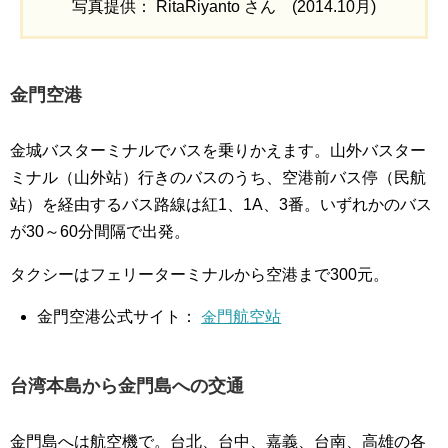
写真提供： RitaRiyanto さん (2014.10月)
金門空港
金城バスターミナルでバスを乗りかえます。山外バスター
ミナル（山外站）行きのバスのうち、空港前バス停（民航
站）を経由するバス路線は紅1、1A、3番。いずれかのバス
が30～60分間隔で出発。
タクシーはフェリーターミナルから空港まで300元。
金門空港公式サイト：
金門航空站
台湾本島から金門島への交通
金門島へは航空機で。台北、台中、嘉義、台南、高雄の各