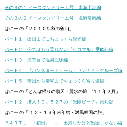
その３の１ イースタンドリーム号 東海出港編
その３の２ イースタンドリーム号 境港帰港編
はにー の「２０１０年秋の釜山」
パート１ 出国までにちょっくら観光編
パート２ 今ではもう乗れない『セコマル』乗船記編
パート３ 海雲台で温泉三昧編
パート４ 『パンスタードリーム』ワンナイトクルーズ編
パート５ 帰国から帰宅までちょっくら寄り道編
はにー の「とんぼ帰りの順天・麗水の旅 ’１１年２月」
パート２ 潜入！２／５２７の『光陽ビーチ』乗船記
はにー の「’１２～１３年末年始・対馬韓国の旅」
ＰＡＲＴ１ 『初日』 … 出港したけど出国じゃない編