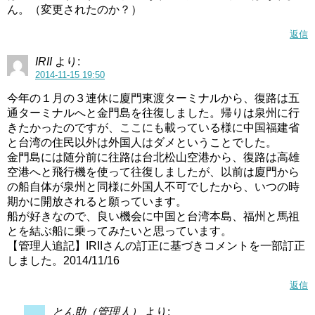
ん。（変更されたのか？）
返信
IRII
より:
2014-11-15 19:50
今年の１月の３連休に廈門東渡ターミナルから、復路は五
通ターミナルへと金門島を往復しました。帰りは泉州に行
きたかったのですが、ここにも載っている様に中国福建省
と台湾の住民以外は外国人はダメということでした。
金門島には随分前に往路は台北松山空港から、復路は高雄
空港へと飛行機を使って往復しましたが、以前は廈門から
の船自体が泉州と同様に外国人不可でしたから、いつの時
期かに開放されると願っています。
船が好きなので、良い機会に中国と台湾本島、福州と馬祖
とを結ぶ船に乗ってみたいと思っています。
【管理人追記】IRIIさんの訂正に基づきコメントを一部訂正
しました。2014/11/16
返信
とん助（管理人）
より: