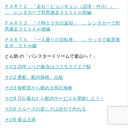
ＰＡＲＴ２ 『走れ！ピョンギョン（辺境・변경）』
… レンタカーで対馬激走３１１ｋｍ前編
ＰＡＲＴ３ 『７時１２分の返却』 … レンタカーで対
馬激走３１１ｋｍ後編
ＰＡＲＴ４ 『一人乗りの自転車』 … ケッタで厳原激
走８．５ｋｍ編
とん助 の「パンスタードリームで釜山へ！」
その1 20年ぶりの集合はコスモスクエア駅
その2 乗船、船内探検、出航
その3 操舵室から眺める明石海峡
その4 日が暮れたら船内サービスを堪能しよう！
その5 クルーズの楽しさは自分で作れる
その6 釜山入港