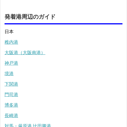
発着港周辺のガイド
日本
稚内港
大阪港（大阪南港）
神戸港
境港
下関港
門司港
博多港
長崎港
対馬・厳原港 比田勝港