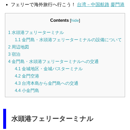
フェリーで海外旅行へ行こう！
台湾－中国航路
廈門港
Contents
[
hide
]
1
水頭港フェリーターミナル
1.1
金門島・水頭港フェリーターミナルの設備について
2
周辺地図
3
宿泊
4
金門島・水頭港フェリーターミナルへの交通
4.1
金城地区・金城バスターミナル
4.2
金門空港
4.3
台湾本島から金門島への交通
4.4
小金門島
水頭港フェリーターミナル