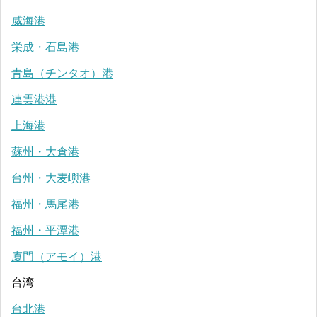
威海港
栄成・石島港
青島（チンタオ）港
連雲港港
上海港
蘇州・大倉港
台州・大麦嶼港
福州・馬尾港
福州・平潭港
廈門（アモイ）港
台湾
台北港