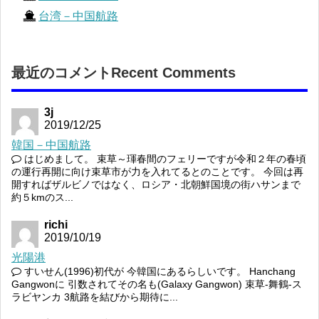
台湾－中国航路
最近のコメントRecent Comments
3j
2019/12/25
韓国－中国航路
はじめまして。 束草～琿春間のフェリーですが令和２年の春頃
の運行再開に向け束草市が力を入れてるとのことです。 今回は再
開すればザルビノではなく、ロシア・北朝鮮国境の街ハサンまで
約５kmのス...
richi
2019/10/19
光陽港
すいせん(1996)初代が 今韓国にあるらしいです。 Hanchang
Gangwonに 引数されてその名も(Galaxy Gangwon) 束草-舞鶴-ス
ラビヤンカ 3航路を結びから期待に...