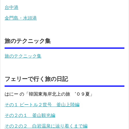
台中港
金門島・水頭港
旅のテクニック集
旅のテクニック集
フェリーで行く旅の日記
はにー の「韓国東海岸北上の旅 ’０９夏」
その１ ビートル２世号 釜山上陸編
その２の１ 釜山観光編
その２の２ 白岩温泉に辿り着くまで編