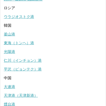
ロシア
ウラジオストク港
韓国
釜山港
東海（トンヘ）港
光陽港
仁川（インチョン）港
平沢（ピョンテク）港
中国
大連港
天津港（天津新港）
煙台港