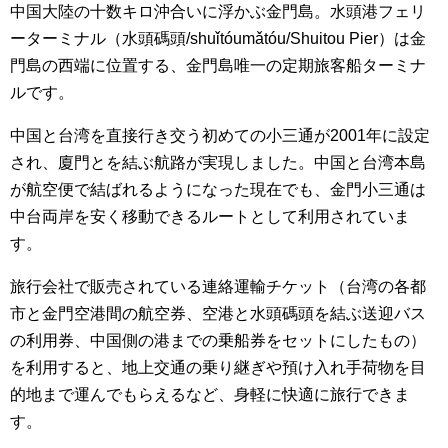
中国大陸の十数キロ沖合いに浮かぶ金門島。水頭港フェリ
ーターミナル（水頭碼頭/shuǐtóumǎtóu/Shuitou Pier）は金
門島の西端に位置する、金門島唯一の定期旅客船ターミナ
ルです。
中国と台湾を直接行き交う初めての小三通が2001年に設定
され、廈門とを結ぶ航路が実現しました。中国と台湾本島
が航空便で結ばれるようになった現在でも、金門小三通は
中台両岸を安く移動できるルートとして利用されていま
す。
旅行会社で販売されている連絡運輸チケット（台湾の各都
市と金門空港間の航空券、空港と水頭碼頭を結ぶ送迎バス
の利用券、中国側の港までの乗船券をセットにしたもの）
を利用すると、地上交通の乗り継ぎや預け入れ手荷物を目
的地まで運んでもらえるなど、身軽に快適に旅行できま
す。