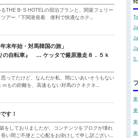
f
THE B･S HOTELの宿泊プランと、関釜フェリー
To
ツアー『下関港発着 便利で快適なホテ...
Ja
Ja
３年末年始・対馬韓国の旅」
Ja
りの自転車』 … ケッタで厳原激走８．５ｋ
S.
う思ってたけど、なんだか私、間にいあいそうもない
ｋｍもの距離を、高速もない対馬のクネクネ...
東
東
ルです！
東
構築をしておりましたが、コンテンツをブログが壊れ
東
長い間ご不便とご心配をお掛けして申し訳ござい...