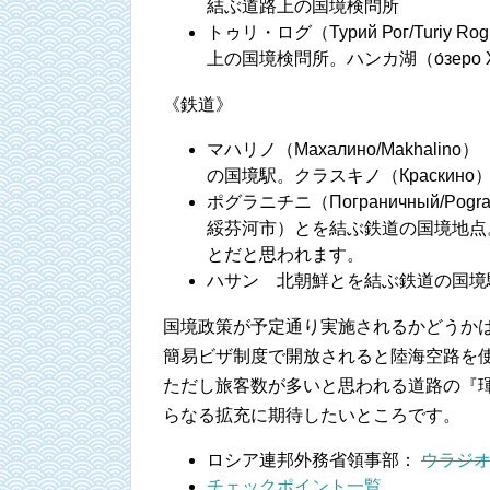
結ぶ道路上の国境検問所
トゥリ・ログ（Турий Рог/Tu
上の国境検問所。ハンカ湖（о́зеро
《鉄道》
マハリノ（Махалино/Makha
の国境駅。クラスキノ（Краскино
ポグラニチニ（Пограничный/P
綏芬河市）とを結ぶ鉄道の国境地点。駅名
とだと思われます。
ハサン 北朝鮮とを結ぶ鉄道の国境
国境政策が予定通り実施されるかどうか
簡易ビザ制度で開放されると陸海空路を
ただし旅客数が多いと思われる道路の『
らなる拡充に期待したいところです。
ロシア連邦外務省領事部：
ウラジ
チェックポイント一覧