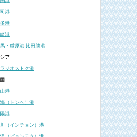
関港
司港
多港
崎港
馬・厳原港 比田勝港
シア
ラジオストク港
国
山港
海（トンヘ）港
陽港
川（インチョン）港
沢（ピョンテク）港