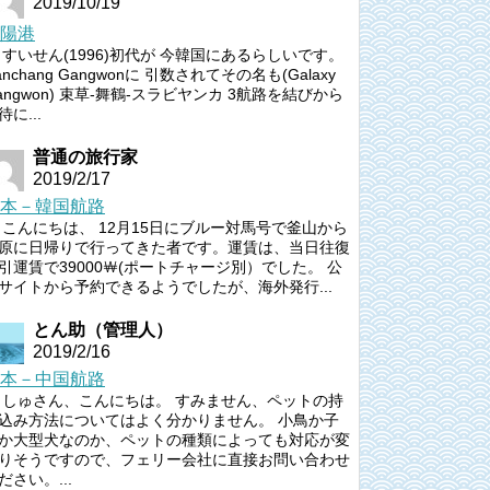
2019/10/19
陽港
すいせん(1996)初代が 今韓国にあるらしいです。
anchang Gangwonに 引数されてその名も(Galaxy
angwon) 束草-舞鶴-スラビヤンカ 3航路を結びから
待に...
普通の旅行家
2019/2/17
本－韓国航路
こんにちは、 12月15日にブルー対馬号で釜山から
原に日帰りで行ってきた者です。運賃は、当日往復
引運賃で39000￦(ポートチャージ別）でした。 公
サイトから予約できるようでしたが、海外発行...
とん助（管理人）
2019/2/16
本－中国航路
しゅさん、こんにちは。 すみません、ペットの持
込み方法についてはよく分かりません。 小鳥か子
か大型犬なのか、ペットの種類によっても対応が変
りそうですので、フェリー会社に直接お問い合わせ
ださい。...