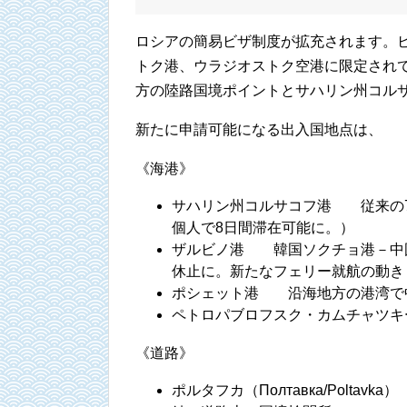
ロシアの簡易ビザ制度が拡充されます。
トク港、ウラジオストク空港に限定されて
方の陸路国境ポイントとサハリン州コル
新たに申請可能になる出入国地点は、
《海港》
サハリン州コルサコフ港 従来の7
個人で8日間滞在可能に。）
ザルビノ港 韓国ソクチョ港－中
休止に。新たなフェリー就航の動き
ポシェット港 沿海地方の港湾で
ペトロパブロフスク・カムチャツ
《道路》
ポルタフカ（Полтавка/Polt