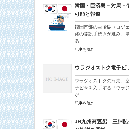
韓国・巨済島－対馬－
可能と報道
韓国南部の巨済島（コジ
路の開設手続きが進み、
あ...
記事を読む
ウラジオストク電子ビ
ウラジオストクの海港、
子ビザを入手する『ウラ
が...
記事を読む
JR九州高速船 三胴