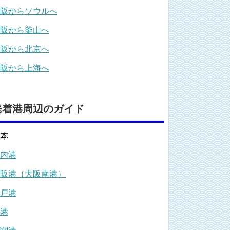
阪からソウルへ
阪から釜山へ
阪から北京へ
阪から上海へ
発着港周辺のガイド
本
内港
阪港（大阪南港）
戸港
港