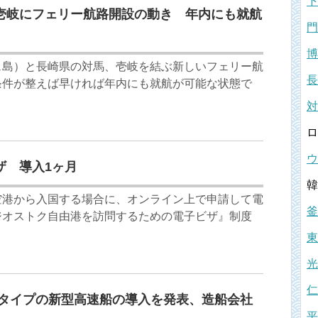
下
壱岐にフェリー航路開設の動き 年内にも就航
門
博
ェ島）と長崎県の対馬、壱岐を結ぶ新しいフェリー航
長
条件が整えば早ければ年内にも就航が可能な状態で
対
ロ
ウ
ザ 導入1ヶ月
韓
空港から入国する場合に、オンライン上で申請して電
釜
ジオストク自由港を訪問するための電子ビザ』制度
東
光
仁
船タイプの新型高速船の導入を発表、造船会社
平