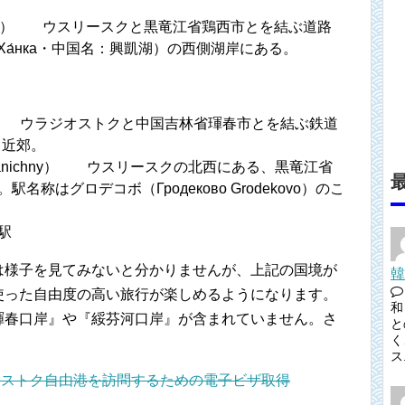
riy Rog） ウスリースクと黒竜江省鶏西市とを結ぶ道路
 Ха́нка・中国名：興凱湖）の西側湖岸にある。
lino） ウラジオストクと中国吉林省琿春市とを結ぶ鉄道
）近郊。
ogranichny） ウスリースクの北西にある、黒竜江省
最
称はグロデコボ（Гродеково Grodekovo）のこ
駅
は様子を見てみないと分かりませんが、上記の国境が
韓
使った自由度の高い旅行が楽しめるようになります。
和
琿春口岸』や『綏芬河口岸』が含まれていません。さ
と
く
ス.
オストク自由港を訪問するための電子ビザ取得