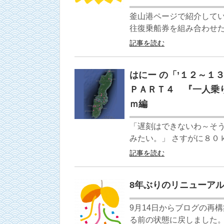
釜山港ページで紹介している
往復乗船券を組み合わせた
記事を読む
はにー の「’１２～１
ＰＡＲＴ４ 『一人乗
ｍ編
「遅刻はできないわ～そ
みたい。」 さすがに８０
記事を読む
8年ぶりのリニューア
9月14日からブログの再
る前の状態に戻しました。