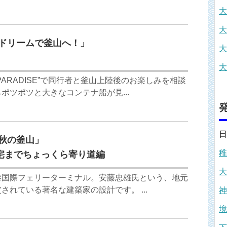
大
大
ードリームで釜山へ！」
大
大
 PARADISE”で同行者と釜山上陸後のお楽しみを相談
ポツポツと大きなコンテナ船が見...
日
年秋の釜山」
稚
宅までちょっくら寄り道編
大
港国際フェリーターミナル。安藤忠雄氏という、地元
されている著名な建築家の設計です。 ...
神
境