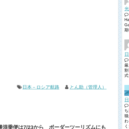
光
H
G
期
日
厳
割
式
日本－ロシア航路
とん助（管理人）
日
ち
猫
わ
く
混乗便は7/23から ボーダーツーリズムにも