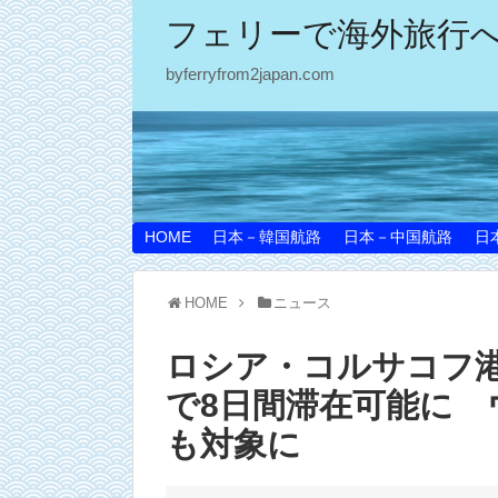
フェリーで海外旅行
byferryfrom2japan.com
HOME
日本－韓国航路
日本－中国航路
日
HOME
ニュース
ロシア・コルサコフ港
で8日間滞在可能に 
も対象に