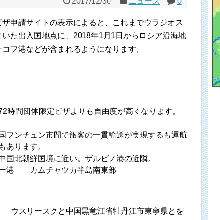
2017/12/30
ニュース
0
ビザ申請サイトの表示によると、これまでウラジオス
いた出入国地点に、2018年1月1日からロシア沿海地
サコフ港などが含まれるようになります。
2時間団体限定ビザよりも自由度が高くなります。
国フンチュン市間で旅客の一貫輸送が実現するも運航
もあります。
中国北朝鮮国境に近い。ザルビノ港の近隣。
キー港 カムチャツカ半島南東部
avka） ウスリースクと中国黒竜江省牡丹江市東寧県とを