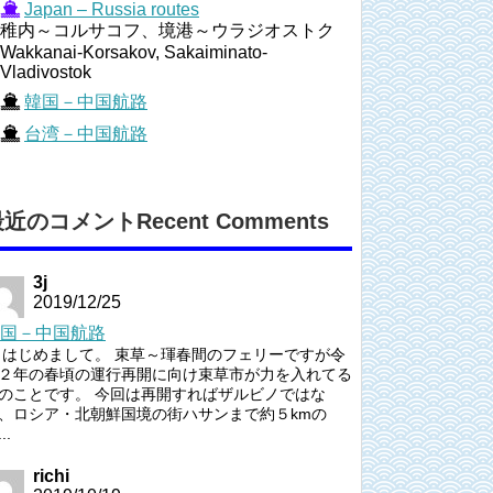
Japan – Russia routes
稚内～コルサコフ、境港～ウラジオストク
Wakkanai-Korsakov, Sakaiminato-
Vladivostok
韓国－中国航路
台湾－中国航路
近のコメントRecent Comments
3j
2019/12/25
国－中国航路
はじめまして。 束草～琿春間のフェリーですが令
２年の春頃の運行再開に向け束草市が力を入れてる
のことです。 今回は再開すればザルビノではな
、ロシア・北朝鮮国境の街ハサンまで約５kmの
..
richi