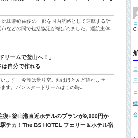
」比田勝経由便の一部を国内航路として運航する計
日
馬市などの間で包括協定が結ばれました。運航主体...
ードリームで釜山へ！」
さは自分で作れる
日
ございます。 今朝は曇り空。船はほとんど揺れませ
日
ます。パンスタードリームはこの時...
日
韓
台
復+釜山港直近ホテルのプランが9,800円か
駅チカ！The BS HOTEL フェリー＆ホテル宿