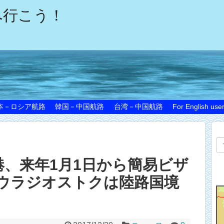
へ行こう！
本－ロシア航路
韓国－中国航路
台湾－中国航路
For English use
、来年1月1日から簡易ビザ
ウラジオストクは陸路国境