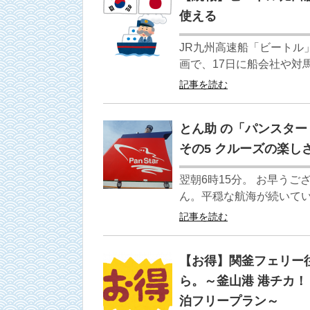
使える
JR九州高速船「ビートル
画で、17日に船会社や対
記事を読む
とん助 の「パンスタ
その5 クルーズの楽し
翌朝6時15分。 お早う
ん。平穏な航海が続いてい
記事を読む
【お得】関釜フェリー往
ら。～釜山港 港チカ！ 
泊フリープラン～