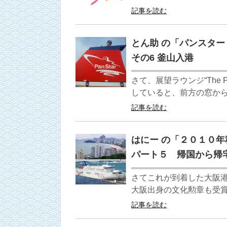
記事を読む
とん助 の「パンスタ
その6 釜山入港
さて、展望ラウンジ“The
していると、前方の窓から
記事を読む
はにー の「２０１０
パート５ 帰国から帰
さてこれが到着した大阪
大阪出身の文化勲章も受賞
記事を読む