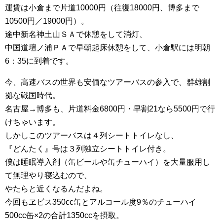
運賃は小倉まで片道10000円（往復18000円、博多まで
10500円／19000円）。
途中新名神土山ＳＡで休憩をして消灯、
中国道壇ノ浦ＰＡで早朝起床休憩をして、小倉駅には明朝
6：35に到着です。
今、高速バスの世界も安価なツアーバスの参入で、群雄割
拠な戦国時代。
名古屋→博多も、片道料金6800円・早割21なら5500円で行
けちゃいます。
しかしこのツアーバスは４列シートトイレなし、
『どんたく』号は３列独立シートトイレ付き。
僕は睡眠導入剤（缶ビールや缶チューハイ）を大量服用し
て無理やり寝込むので、
やたらと近くなるんだよね。
今回もヱビス350cc缶とアルコール度9％のチューハイ
500cc缶×2の合計1350ccを摂取。