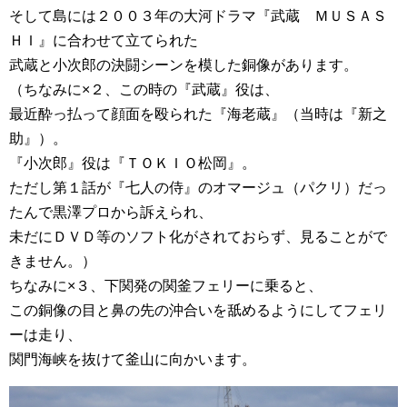
そして島には２００３年の大河ドラマ『武蔵 ＭＵＳＡＳ
ＨＩ』に合わせて立てられた
武蔵と小次郎の決闘シーンを模した銅像があります。
（ちなみに×２、この時の『武蔵』役は、
最近酔っ払って顔面を殴られた『海老蔵』（当時は『新之
助』）。
『小次郎』役は『ＴＯＫＩＯ松岡』。
ただし第１話が『七人の侍』のオマージュ（パクリ）だっ
たんで黒澤プロから訴えられ、
未だにＤＶＤ等のソフト化がされておらず、見ることがで
きません。）
ちなみに×３、下関発の関釜フェリーに乗ると、
この銅像の目と鼻の先の沖合いを舐めるようにしてフェリ
ーは走り、
関門海峡を抜けて釜山に向かいます。