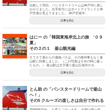
出航して30分。パンスタードリームは神戸沖に差し
かかりました。右手前方にはポートアイランドと神
戸空港が見えてきました。 神戸空港沖...
記事を読む
はにー の「韓国東海岸北上の旅 ’０９
夏」
その２の１ 釜山観光編
さてさて港からの連絡バスは、その後何事もなく釜
山駅に到着しました。（この写真はＧＷの時に撮っ
たもの。） 釜山駅は文字通り釜山広域市のタ...
記事を読む
とん助 の「パンスタードリームで釜山
へ！」
その5 クルーズの楽しさは自分で作れる
翌朝6時15分。 お早うございます。 今朝は曇り空。