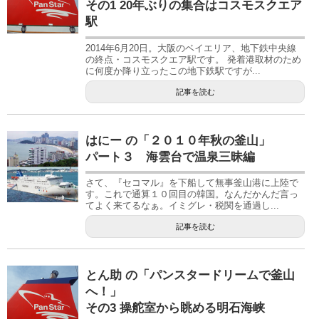
その1 20年ぶりの集合はコスモスクエア
駅
2014年6月20日。大阪のベイエリア、地下鉄中央線
の終点・コスモスクエア駅です。 発着港取材のため
に何度か降り立ったこの地下鉄駅ですが...
記事を読む
はにー の「２０１０年秋の釜山」
パート３ 海雲台で温泉三昧編
さて、『セコマル』を下船して無事釜山港に上陸で
す。これで通算１０回目の韓国。なんだかんだ言っ
てよく来てるなぁ。イミグレ・税関を通過し...
記事を読む
とん助 の「パンスタードリームで釜山
へ！」
その3 操舵室から眺める明石海峡