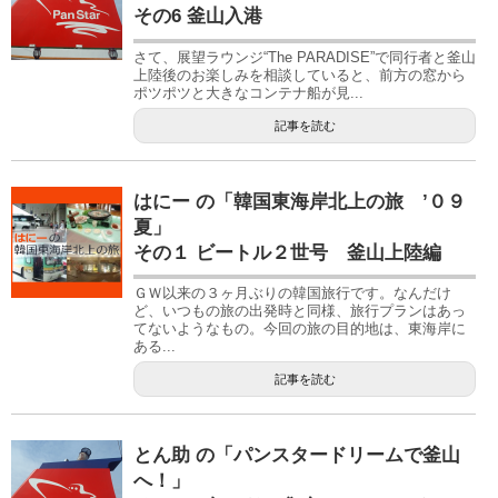
その6 釜山入港
さて、展望ラウンジ“The PARADISE”で同行者と釜山
上陸後のお楽しみを相談していると、前方の窓から
ポツポツと大きなコンテナ船が見...
記事を読む
はにー の「韓国東海岸北上の旅 ’０９
夏」
その１ ビートル２世号 釜山上陸編
ＧＷ以来の３ヶ月ぶりの韓国旅行です。なんだけ
ど、いつもの旅の出発時と同様、旅行プランはあっ
てないようなもの。今回の旅の目的地は、東海岸に
ある...
記事を読む
とん助 の「パンスタードリームで釜山
へ！」