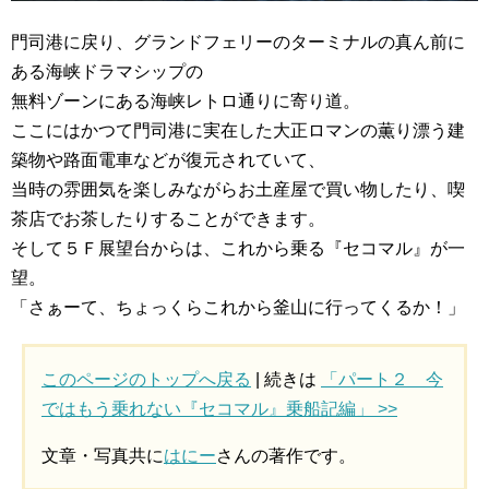
門司港に戻り、グランドフェリーのターミナルの真ん前に
ある海峡ドラマシップの
無料ゾーンにある海峡レトロ通りに寄り道。
ここにはかつて門司港に実在した大正ロマンの薫り漂う建
築物や路面電車などが復元されていて、
当時の雰囲気を楽しみながらお土産屋で買い物したり、喫
茶店でお茶したりすることができます。
そして５Ｆ展望台からは、これから乗る『セコマル』が一
望。
「さぁーて、ちょっくらこれから釜山に行ってくるか！」
このページのトップへ戻る
| 続きは
「パート２ 今
ではもう乗れない『セコマル』乗船記編」 >>
文章・写真共に
はにー
さんの著作です。