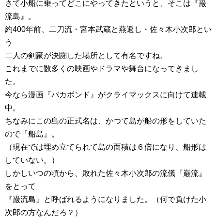
さて小船に乗ってどこにやってきたというと、そこは『巌
流島』。
約400年前、二刀流・宮本武蔵と燕返し・佐々木小次郎とい
う
二人の剣豪が決闘した場所として有名ですね。
これまでに数多くの映画やドラマや舞台になってきまし
た。
今なら漫画『バカボンド』がクライマックスに向けて連載
中。
ちなみにこの島の正式名は、かつて島が船の形をしていた
ので『船島』。
（現在では埋め立てられて島の面積は６倍になり、船形は
していない。）
しかしいつの頃から、敗れた佐々木小次郎の流儀『巌流』
をとって
『巌流島』と呼ばれるようになりました。（何で負けた小
次郎の方なんだろ？）