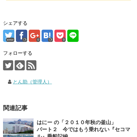
シェアする
error
0
0
フォローする
とん助（管理人）
関連記事
はにー の「２０１０年秋の釜山」
パート２ 今ではもう乗れない『セコマ
ル』乗船記編