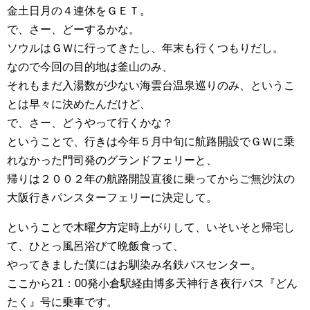
金土日月の４連休をＧＥＴ。
で、さー、どーするかな。
ソウルはＧＷに行ってきたし、年末も行くつもりだし。
なので今回の目的地は釜山のみ、
それもまだ入湯数が少ない海雲台温泉巡りのみ、というこ
とは早々に決めたんだけど、
で、さー、どうやって行くかな？
ということで、行きは今年５月中旬に航路開設でＧＷに乗
れなかった門司発のグランドフェリーと、
帰りは２００２年の航路開設直後に乗ってからご無沙汰の
大阪行きパンスターフェリーに決定して。
ということで木曜夕方定時上がりして、いそいそと帰宅し
て、ひとっ風呂浴びて晩飯食って、
やってきました僕にはお馴染み名鉄バスセンター。
ここから21：00発小倉駅経由博多天神行き夜行バス『どん
たく』号に乗車です。