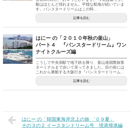
船はほとんど揺れません。平穏な航海が続いていま
す。パンスタードリームはこの時...
記事を読む
はにー の「２０１０年秋の釜山」
パート４ 『パンスタードリーム』ワン
ナイトクルーズ編
こうして中央洞駅で地下鉄を降り、釜山港国際旅客
ターミナルまで歩いて戻ってきました。目の前には
これから乗船する大阪行き『パンスタードリーム...
記事を読む
はにー の「韓国東海岸北上の旅 ’０９夏」
その３の２ イースタンドリーム号 境港帰港編