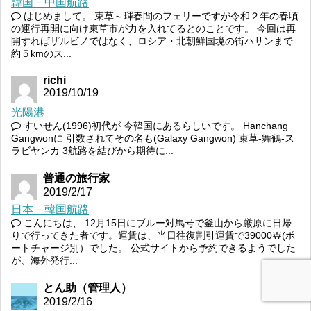
韓国－中国航路
はじめまして。 束草～琿春間のフェリーですが令和２年の春頃
の運行再開に向け束草市が力を入れてるとのことです。 今回は再
開すればザルビノではなく、ロシア・北朝鮮国境の街ハサンまで
約５kmのス...
richi
2019/10/19
光陽港
すいせん(1996)初代が 今韓国にあるらしいです。 Hanchang
Gangwonに 引数されてその名も(Galaxy Gangwon) 束草-舞鶴-ス
ラビヤンカ 3航路を結びから期待に...
普通の旅行家
2019/2/17
日本－韓国航路
こんにちは、 12月15日にブルー対馬号で釜山から厳原に日帰
りで行ってきた者です。運賃は、当日往復割引運賃で39000￦(ポ
ートチャージ別）でした。 公式サイトから予約できるようでした
が、海外発行...
とん助（管理人）
2019/2/16