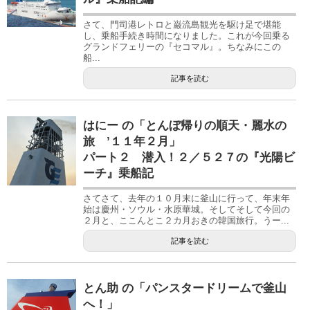
さて、門司港レトロと巌流島観光を駆け足で堪能
し、乗船手続き時間になりました。これが今回乗る
グランドフェリーの『セコマル』。ちなみにこの
船...
記事を読む
はにー の「とんぼ帰りの順天・麗水の
旅 ’１１年２月」
パート２ 潜入！２／５２７の『光陽ビ
ーチ』乗船記
さてさて、去年の１０月末に釜山に行って、年末年
始は慶州・ソウル・水原華城。そしてそして今回の
２月と、ここんとこ２カ月おきの韓国旅行。うー...
記事を読む
とん助 の「パンスタードリームで釜山
へ！」